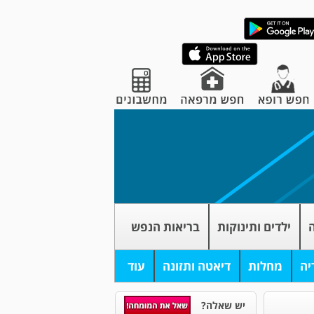
ה
ילדים ותינוקות
בריאות הנפש
יה
מחלות
דיאטה ותזונה
עוד
יש שאלה?