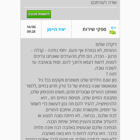
אודה לעזרתכם
16/06
ספקי שירות
יאיר היימן
09:28
דיקלה שלום
ההורות, לא נגמרת אף פעם. יחסי נתינה - קבלה -
פרגון - הכרה, הם חלק מהערכים שאנחנו צריכים
לטפח, להוות דוגמא ולחנך להם, תמיד,ובאהבה עד
לשיבה טובה.
למה ?
כוון שגם הילדים שלנו משתנים וזקוקים בכל גיל
וסטאטוס שונה בפתחו של כל פרק חדש בחיים ,ללמוד
מאיתנו ההורים שבוגרים מהם, משהו מהניסיון שלנו,
מתבונת החיים שלנו. תפיסת החיים הזו , היא
הלגיטימציה, להגיד להם מה נכון לעשות כדי לשמור
על יחסים, ותקשורת טובה, איתכם ההורים.
לבת שלכם , כנראה , לא הייתה כוונה לפגוע או
להעליב אתכם והעניין מחייב שיחת הבנה.
הנתינה שלכם שנעשית באהבה רבה אינה תלויה
בדבר. היא צריכה להיות כי היא באה מאהבה.
ללא קשר לנתינה שלכם, יש מקום לכבד אתכם כהורים,