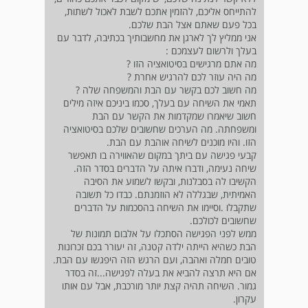
להתייחס אליכם, להזמין אתכם לשבת לאכול לשתות,
בכל פעם שאתם אצל הבת שלכם.
אני ממליץ לך לארגן את מחשבותיך בכתיבה, לדבר עם
בעלך ולרשום לעצמכם :
מה אתם מרגישים בסיטואציה הזו ?
מה היה עוזר לכם להרגיש אחרת ?
מה חשוב לכם בקשר עם הבת והמשפחה שלה ?
תאמי את השיחה עם בעלך, סכמו ביניכם איזה מילים
חשוב שיאמרו שמקדמות את הקשר עם הבת
ומשפחתה. מה הערכים שחשובים שלכם בסיטואציה
הזו. והיו מוכנים לשיחה אוהבת עם הבת.
קבעי פגישה עם ביתך במקום שהאווירה בו תאפשר
שיחה נעימה, ודברו איתה על הדברים בסדר הזה.
הקשיבו לה בסבלנות, ובקשו לשמוע את הסיבה
האמיתית, שבגללה לא הוזמנתם. כבדו כל תשובה
שתקבלו .וסיימו את השיחה בהסכמות על הדברים
שחשובים לכולכם.
ממש לפני הפגישה הסתכלו על אלבום תמונות של
הבת כשהיא הייתה ילדה קטנה, זה יעורר בכם זכרונות
טובים חמלה ואהבה, ועם הרגש הזה היפגשו עם הבת.
אם היא תרצה להביא את בעלה לפגישה...זה בסדר
גמור. השיחה תהיה קצת יותר מורכבת, אבל עם אותו
עקרון.