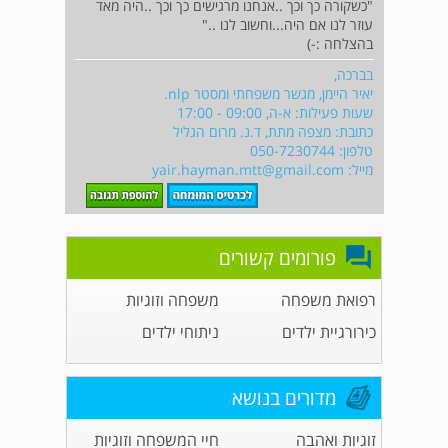
"כשקורה כך וכך ..אנחנו מרגישים כך וכך ..היה מאד
עוזר לנו אם היה...וחשוב לנו .."
בהצלחה :-)
בברכה,
יאיר היימן, מגשר משפחתי ומסטר nlp.
שעות פעילות: א-ה, 09:00 - 17:00
כתובת: מצפה מתת, ד.נ. מרום הגליל
טלפון: 050-7230744
מייל:
yair.hayman.mtt@gmail.com
פורומים קשורים
רפואת משפחה
משפחה וזוגיות
כירורגיית ילדים
ניתוחי ילדים
מדורים בנושא
זוגיות ואהבה
חיי המשפחה וזוגיות