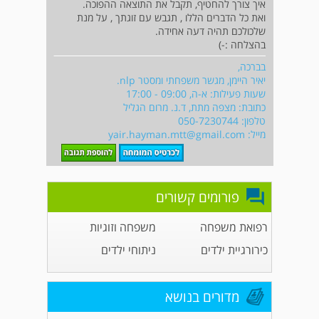
איך צורך להחטיף, תקבל את התוצאה ההפוכה.
ואת כל הדברים הללו , תגבש עם זוגתך , על מנת
שלכולכם תהיה דעה אחידה.
בהצלחה :-)
בברכה,
יאיר היימן, מגשר משפחתי ומסטר nlp.
שעות פעילות: א-ה, 09:00 - 17:00
כתובת: מצפה מתת, ד.נ. מרום הגליל
טלפון: 050-7230744
מייל:
yair.hayman.mtt@gmail.com
פורומים קשורים
רפואת משפחה
משפחה וזוגיות
כירורגיית ילדים
ניתוחי ילדים
מדורים בנושא