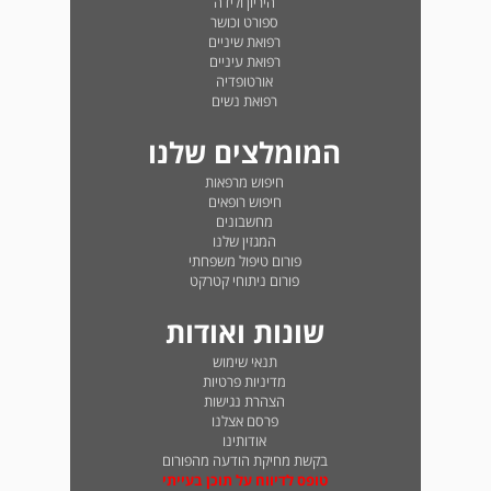
היריון ולידה
ספורט וכושר
רפואת שיניים
רפואת עיניים
אורטופדיה
רפואת נשים
המומלצים שלנו
חיפוש מרפאות
חיפוש רופאים
מחשבונים
המגזין שלנו
פורום טיפול משפחתי
פורום ניתוחי קטרקט
שונות ואודות
תנאי שימוש
מדיניות פרטיות
הצהרת נגישות
פרסם אצלנו
אודותינו
בקשת מחיקת הודעה מהפורום
טופס לדיווח על תוכן בעייתי