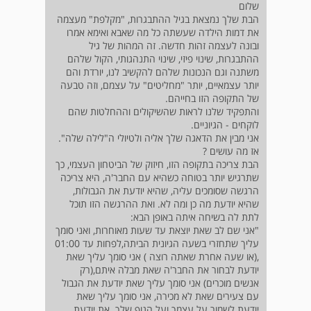
שלום
הבת שלך נמצאת בגיל ההתבגרות, "מקלפת" מעצמה
את דמות הילדה שעשתה כל מה שאבא ואימא אמרו
ובונה לעצמה זהות חדשה. זה המהות של גיל
ההתבגרות, שינוי פיזי, שינוי התנהגותי, הקול שלהם
משתנה וגם הנכונות שלהם להקשיב לנו, יורדת והם
יותר עצמאיים, יותר "מחליטים" על עצמם, וזה טבעה
של התקופה הזו בחייהם.
והתפקיד שלנו לראות שהשיקולים וההחלטות שהם
לוקחים - הגיוניים.
אני מבין את הדאגה שלך אליה ולטיולי ה"לילה שלה".
אז מה עושים ?
הבת צריכה בתקופה הזו, חיזוק של הביטחון העצמי, כך
שתרגיש יותר בטוחה כשהיא עם החבר'ה, היא צריכה
הרגשה שסומכים עליה, שהיא יודעת את הגבולות,
שהיא יודעת מה כן ומה לא. ואת ההרגשה הזו תוכל
לתת לה בשיחה איתה באופן הבא:
"אני שם לב שאת יוצאת עד שעות מאוחרות, ואני סומך
עליך שתחזרי בשעה הגיונית הביתה,לפחות עד 01:00
,(או שעה אחרת שאתה רוצה ) אני סומך עליך שאת
יודעת לבחור את החבר'ה שאת מבלה איתם,(רק
אנשים מוכרים) אני סומך עליך שאת יודעת את הגבול
עם צעירים שאת לא מכירה, אני סומך עליך שאת
יודעת לשמור על עצמך ועל הגוף שלך. את יודעת