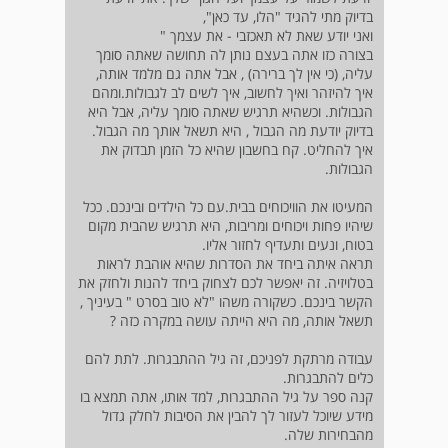
בדיוק מתי להגיד "הלו, עד כאן",
ואני יודע שאת לא תאכזבי - את עצמך "
בצורה כזו אתה בעצם נותן לה תחושה שאתה סומך
עליה, (כי אין לך ברירה) , אבל אתה גם מלמד אותה,
איך להיזהר ואיך לחשוב, איך לשים לב לגבולות.ומהם
הגבולות. וכשהיא תרגיש שאתה סומך עליה, אבל היא
בדיוק יודעת מה הגבול , היא תשאל אותך מה הגבול.
איך להחליט. קח בחשבון שהיא כל הזמן תבדוק את
הגבולות.
המעיטו את הוויכוחים בבית.עם כל הילדים ובינכם. ככל
שיהיו פחות ויכוחים ומריבות, היא תרגיש שהבית מקום
בטוח, ונעים ותעדיף לחזור אליו.
תראה איתה ביחד את הסדרות שהיא אוהבת לראות
בטלויזיה. זה יאפשר לכם לצחוק ביחד להנות ולחזק את
הקשר בינכם. כשקורה משהו "לא טוב בסרט " בעיניך ,
תשאל אותה, מה היא הייתה עושה במקרה כזה ?
עבודה מרתקת לפניכם, זה גיל ההתבגרות. לתת להם
כלים להתבגרות.
קנה ספר על גיל ההתבגרות, למד אותו, אתה תמצא בו
מידע שיוכל לעזור לך להבין את הסיבות לחלק גדול
מהבחירות שלה.