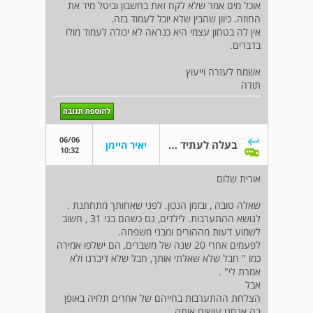
אוכל מים אמר שלא לקח זאת בחשבון וביטל מיד את
החוזה. כיוון שהבין שלא יוכל לעמוד בזה.
אין לה בטחון עצמי היא כנראה לא יכולה לעמוד מולו
בדברים.
אשמח לעזרה וייעוץ
תודה
06/06
בעלה לעתיד של אחותי
יאיר היימן
10:32
אורית שלום
שאלה טובה , ובזמן הנכון. לפני שאחותך מתחתנת .
לנושא ההתערבות. לילדים, גם כשהם בני 31 , חשוב
לשמוע דעות מההורים ומבני משפחה.
לפעמים אחרי 20 שנה של משברים, הם ישלפו אמירה
כמו " חבל שלא שאלתי אותך, חבל שלא דיברנו ולא
אמרת לי" .
אבל
הצלחת ההתערבות בחייהם של אחרים תלויה באופן
בה אנחנו עושים אותה.