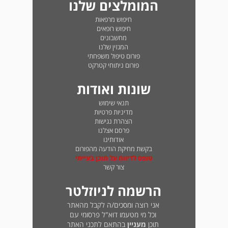
המומלצים שלנו
חיפוש מרפאות
חיפוש רופאים
מחשבונים
המגזין שלנו
פורום טיפול משפחתי
פורום ניתוחי קטרקט
שונות ואודות
תנאי שימוש
מדיניות פרטיות
הצהרת נגישות
פרסם אצלנו
אודותינו
בקשת מחיקת הודעה מהפורום
טופס לדיווח על תוכן בעייתי
צור קשר
הרשמה לניוזלטר
אני רוצה ומסכים/ה לקבל מהאתר
וכל מי מטעמו דוא"ל פרסומי עם
תוכן
מעניין
בהתאם לתכני האתר