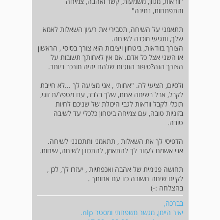
"וודאות, מגוון, משמעות, קשר ואהבה, צמיחה
והתפתחות, נתינה"
תתאמני על השיחה, תסבירי את רעיון השאלות לאמא
שלך, ותגיעי מוכנה לשיחה.
הצורך בוודאות, ביטחון ויציבות הוא צורך בסיסי , הראשון
או השני אצל כל אדם. אם אין לאחותך תשובות על
הצורך הזה?סיפור הזוגיות שלהם יהיה מורכב ביותר.
ולסיום, הציעי לה. "אחותי , אני מציעה לך ...לא חייבת
לקבל, אבל בשיחה אחת, שלך בלבד, עם מטפל/ת זוגי,
תוכלי לקבל וודאות לגבי היכולת של שניכם לחיות
בזוגיות טובה, עם צמיחה ביטחון כלכלי עד לשיבה
טובה.
הדפיסי לך את השאלות , תתאמני ותתכונני לשיחה.
אני אשמח לעזור לך להתאמן, להתכונן לשיחה, שיחות.
תחושה פנימית של אהבה ואכפתיות , יעזרו לך, לכן ,
לקיים שיחה חשובה כזו עם אחותך .
בהצלחה :-)
בברכה,
יאיר היימן, מגשר משפחתי ומסטר nlp.