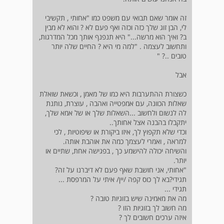
זה אומר שאם תבואי עם משפט כמו "אחותי , תקשיבי
לי, הבן זוג שלך כזה וכזה ואף פעם לא ? והוא לא מבין
ב? ואיך הוא מרשה..." היא תנפנף אותך מכל המדרגות,
ותחשוב לעצמה . "למה מי היא ? החיים שלה יותר
טובים ..? "
אבל
כשצורת ההתערבות היא כמו של מאמן , וכשאת שואלת
שאלות הכוונה, עם אמפטייה ואהבה , עוצרת, נותנת
לה לנשום ולחשוב ...השאלות שלך או של אמא שלך,
יתקבלו בהבנה אצל אחותך..
וכדי שלא תקפוץ לך, איזו ביקורת או שיפוטיות , לכי
למראה , ואמרי לעצמך כמה את אוהבת אותה.
והשיחה יכולה להישמע כך , בפגישה אחת, שתיים או
יותר.
"אחותי, אני חושבת שאף פעם לא דיברנו על זה?
תגידי?בא לך כוס קפה /יין/ איתי על המרפסת ...
תגידי ...
מה את מאמינה שיש בזוגיות טובה ?
מה חשוב לך בזוגיות הזו ?
איזה ערכים חשובים לך ?