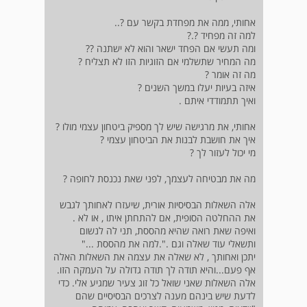
אחותי, ממה את מפחדת בקשר עם ?..
למה זה מפחיד ?.?
ומה תעשי אם הפחד ישאר והוא לא ישתנה ??
מה המחיר שתשלמי אם הזוגיות הזו לא תצליח ?
מה זה אומר ?
איזה בעיות יעלו במשך השנים ?
ואיך תתמודדי איתם .
אחותי, את מרגישה שיש לך מספיק ביטחון עצמי מולו ?
איך את חושבת לבנות את הביטחון עצמי ?
מי יכול לעזור לך ?
מה את מבטיחה לעצמך, לפני שאת נכנסת לחופה ?
אלה השאלות הבסיסיות אורית, שיעזרו לאחותך לגבש
את ההחלטה הסופית, אם להתחתן איתו , או לא .
ואיפה שאת רואה שהיא מהססת, תני לה לנשום
ותשאלי עוד שאלה וגם .".למה את מהססת ..."
יתכן ואחותך , לא שאלה את עצמה את השאלות האלה
אף פעם...והיא תודה לך תודה גדולה על העמקה הזו.
אלה השאלות שאני שואל כל זוג צעיר שמגיע אלי. כדי
לדעת שיש בינהם מענה לצרכים הבסיסיים שהם