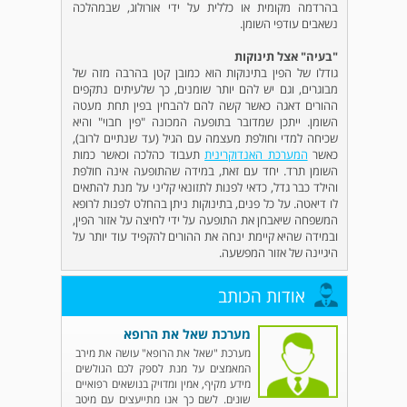
בהרדמה מקומית או כללית על ידי אורולוג, שבמהלכה
נשאבים עודפי השומן.
"בעיה" אצל תינוקות
גודלו של הפין בתינוקות הוא כמובן קטן בהרבה מזה של
מבוגרים, וגם יש להם יותר שומנים, כך שלעיתים נתקפים
ההורים דאגה כאשר קשה להם להבחין בפין תחת מעטה
השומן. ייתכן שמדובר בתופעה המכונה "פין חבוי" והיא
שכיחה למדי וחולפת מעצמה עם הגיל (עד שנתיים לרוב),
כאשר
המערכת האנדוקרינית
תעבוד כהלכה וכאשר כמות
השומן תרד. יחד עם זאת, במידה שהתופעה אינה חולפת
והילד כבר גדל, כדאי לפנות לתזונאי קליני על מנת להתאים
לו דיאטה. על כל פנים, בתינוקות ניתן בהחלט לפנות לרופא
המשפחה שיאבחן את התופעה על ידי לחיצה על אזור הפין,
ובמידה שהיא קיימת ינחה את ההורים להקפיד עוד יותר על
היגיינה של אזור המפשעה.
אודות הכותב
מערכת שאל את הרופא
מערכת "שאל את הרופא" עושה את מירב
המאמצים על מנת לספק לכם הגולשים
מידע מקיף, אמין ומדויק בנושאים רפואיים
שונים. לשם כך אנו מתייעצים עם מיטב