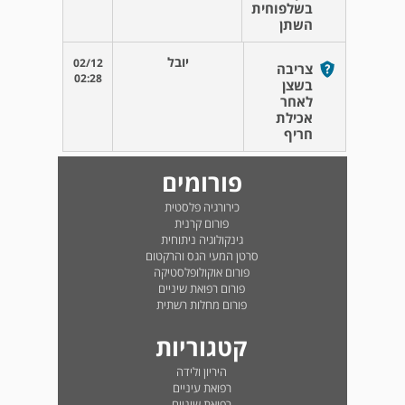
בשלפוחית
השתן
יובל
02/12
צריבה
02:28
בשצן
לאחר
אכילת
חריף
פורומים
כירורגיה פלסטית
פורום קרנית
גינקולוגיה ניתוחית
סרטן המעי הגס והרקטום
פורום אוקולופלסטיקה
פורום רפואת שיניים
פורום מחלות רשתית
קטגוריות
היריון ולידה
רפואת עיניים
רפואת שיניים