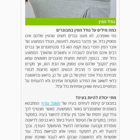
גודל הפין
כמה מילים על גודל הפין במבוגרים
כפי שאמרנו, לא מעט גברים חשים שהפין שלהם אינו
מספיק גדול, אך מדובר בטעות. למעשה, הגודל הממוצע של
איבר המין הזכרי בעת זקפה הוא 13 סנטימטרים אך גברים
רבים אינם מודעים לעובדה זו וחושבים שהאורך הממוצע
גדול יותר. בנוסף, לפחות מחצית מהגברים חוששים שמא
הפין "הקטן" שלהם אינו מספק את הבת הזוג, אך סקרים
שערכו מראים כי מרבית הנשים דווקא מרוצות לגמרי
מבחינת גודל איבר המין של בן זוגן. על כן, בראש ובראשונה
כדאי לשאוב את המידע ממקורות אמינים ולא להעמיס על
הכתפיים בעיות שאינן אמיתיות כלל וכלל.
מתי יכולה להיות בעיה?
במבוגרים קיימת לעיתים בעיה של
משקל עודף
המתבטא
בשומנים שמצטברים באזור המפשעה. כאשר מצטרף לכך
גודל קטן יחסית של איבר מין עלולה להיווצר בעיה בתפקוד
המיני. במקרים אלו הטיפול היעיל ביותר היא כניסה לדיאטה
מוסדרת וקבועה שמטרתה להשיל מהמשקל העודף, ובכך
להועיל לא רק לתפקוד המיני אלא לבריאות בכלל. עוד
אפשרות (לא הראשונה שבהן) היא לעבור שאיבת שומן