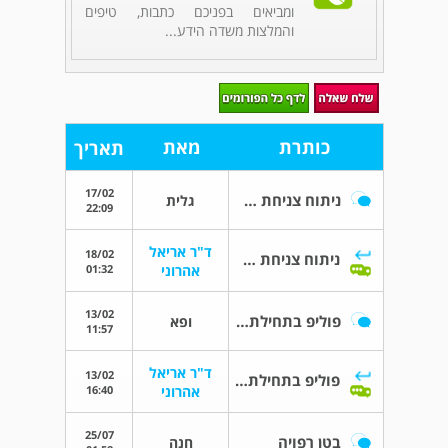
ומביאים בפניכם כתבות, טיפים
והמלצות משדה הידע...
כותרת
מאת
תאריך
17/02
ניתוח צניחת שלפוחית שתן עם רשת
גלית
22:09
ד"ר אריאל
18/02
ניתוח צניחת שלפוחית שתן עם רשת
01:32
אהרוני
13/02
פוליפ בתחילת הריון
ופא
11:57
ד"ר אריאל
13/02
פוליפ בתחילת הריון
16:40
אהרוני
25/07
בטן רפויה
חנה