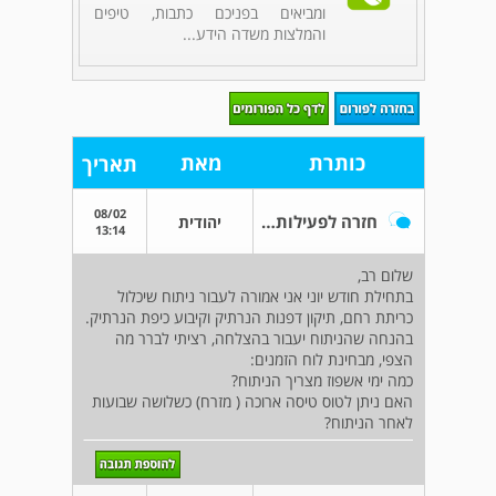
ומביאים בפניכם כתבות, טיפים
והמלצות משדה הידע...
כותרת
מאת
תאריך
08/02
חזרה לפעילות מלאה אחרי ניתוח
יהודית
13:14
שלום רב,
בתחילת חודש יוני אני אמורה לעבור ניתוח שיכלול
כריתת רחם, תיקון דפנות הנרתיק וקיבוע כיפת הנרתיק.
בהנחה שהניתוח יעבור בהצלחה, רציתי לברר מה
הצפי, מבחינת לוח הזמנים:
כמה ימי אשפוז מצריך הניתוח?
האם ניתן לטוס טיסה ארוכה ( מזרח) כשלושה שבועות
לאחר הניתוח?