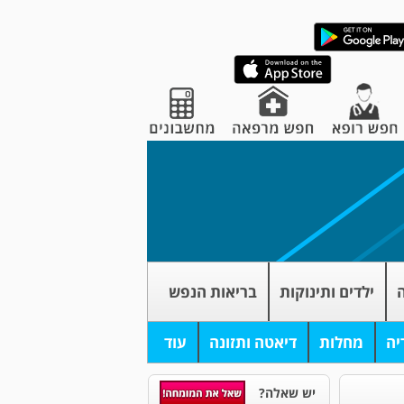
ה
ילדים ותינוקות
בריאות הנפש
יה
מחלות
דיאטה ותזונה
עוד
יש שאלה?