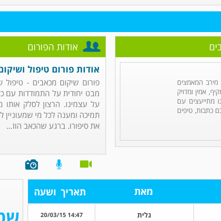
ים
אודות הפורום
אודות פורום טיפול ושיקום
פורום שיקום מכאבים - טיפול 
מירב המאמצים
ף, אמין ומדויק
מבט יחודית על התמודדות עם כא
ו מתייעצים עם
על עצמינו. הרצון לסלק אותו 
ם כתבות, טיפים
תמיכה ומענה לכל מי שמעוניין ל
את סיפורו. ברגע שהכאב הוז...
מאת
תאריך
ושעה
גלית
14:47 20/03/15