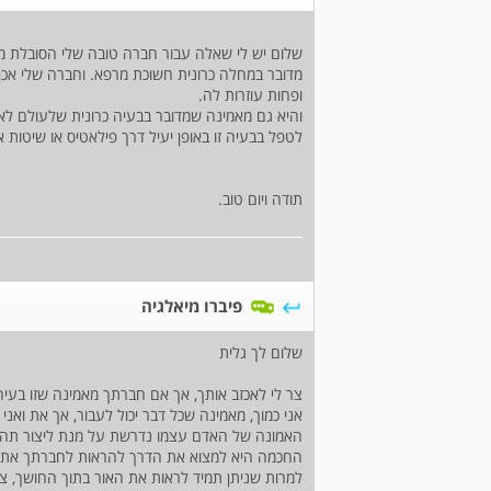
שלום יש לי שאלה עבור חברה טובה שלי הסובלת מפ
מדובר במחלה כרונית חשוכת מרפא. וחברה שלי אכ
ופחות עוזרות לה.
והיא גם מאמינה שמדובר בבעיה כרונית שלעולם לא
לטפל בבעיה זו באופן יעיל דרך פילאטיס או שיטו
תודה ויום טוב.
פיברו מיאלגיה
שלום לך גלית
צר לי לאכזב אותך, אך אם חברתך מאמינה שזו בעיה
אני כמוך, מאמינה שכל דבר יכול לעבור, אך את ואני
האמונה של האדם עצמו נדרשת על מנת ליצור תהליכ
החכמה היא למצוא את הדרך להראות לחברתך את ה
למרות שניתן תמיד לראות את האור בתוך החושך, צר