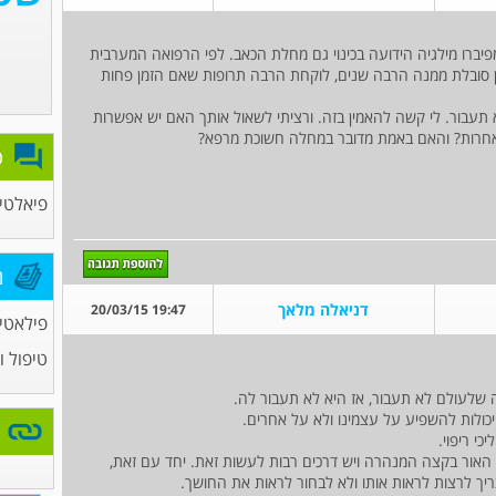
יברו מילגיה הידועה בכינוי גם מחלת הכאב. לפי הרפואה המערבית
ן סובלת ממנה הרבה שנים, לוקחת הרבה תרופות שאם הזמן פחות
 תעבור. לי קשה להאמין בזה. ורציתי לשאול אותך האם יש אפשרות
ת אחרות? והאם באמת מדובר במחלה חשוכת מרפא?
פ
פיאלטיס
מ
דניאלה מלאך
19:47 20/03/15
פילאטי
טיפול ו
 שלעולם לא תעבור, אז היא לא תעבור לה.
 יכולות להשפיע על עצמינו ולא על אחרים.
י ריפוי.
אור בקצה המנהרה ויש דרכים רבות לעשות זאת. יחד עם זאת,
יך לרצות לראות אותו ולא לבחור לראות את החושך.