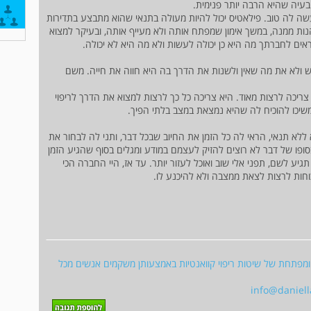
הבעיה שהיא הרבה יותר פנימית.
שה לה טוב. פילאטיס יכול להיות מעולה בתנאי שהוא מתבצע בתדירות
נות ממנה, במשך אימון שמפתח אותה ולא מעייף אותה, ובעיקר למצוא
ם לחברתך מה היא כן יכולה לעשות ולא מה היא לא יכולה.
 ולא את מה שאין ולשנות את הדרך בה היא חווה את חייה. משם
צריכה לרצות מאוד. היא צריכה כל כך לרצות למצוא את הדרך לריפוי
משיכו להוכיח לה שהיא נמצאת במצב בלתי הפיך.
לא תנאי, הראי לה כל הזמן את החיוב שבכל דבר, ותני לה לבחור את
ופו של דבר לא רוצים להזיק לעצמם במודע ומגלים בסוף שהגיע הזמן
ע לשם, תפני אלי שוב ואוכל לעזור יותר. עד אז, היי החברה הכי
חות לרצות לצאת ממצבה ולא להיכנע לו.
 ומפתחת של שיטות ריפוי קוואנטיות באמצעותן משקמים אנשים מכל
info@daniel