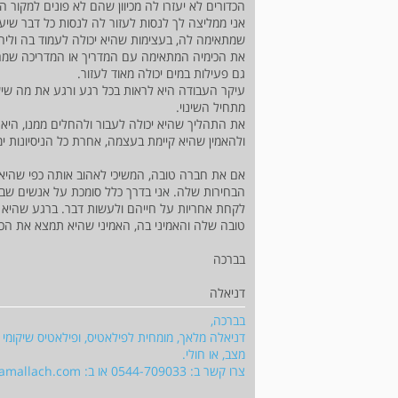
הכדורים לא יעזרו לה מכיוון שהם לא פונים למקור 
אני ממליצה לך לנסות לעזור לה לנסות כל דבר שיע
שמתאימה לה, בעצימות שהיא יכולה לעמוד בה וליה
את הכימיה המתאימה עם המדריך או המדריכה שמראי
גם פעילות במים יכולה מאוד לעזור.
עיקר העבודה היא לראות בכל רגע ורגע את מה שיש
מתחיל השינוי.
את התהליך שהיא יכולה לעבור ולהחלים ממנו, היא 
ולהאמין שהיא קיימת בעצמה, אחרת כל הניסיונות י
אם את חברה טובה, המשיכי לאהוב אותה כפי שהיא ל
הבחירות שלה. אני בדרך כלל סומכת על אנשים שבס
לקחת אחריות על חייהם ולעשות דבר. ברגע שהיא תגי
טובה שלה והאמיני בה, האמיני שהיא תמצא את הכו
בברכה
דניאלה
בברכה,
דניאלה מלאך, מומחית לפילאטיס, ופילאטיס שיקומי
מצב, או חולי.
צרו קשר ב: 0544-709033 או ב:
lamallach.com