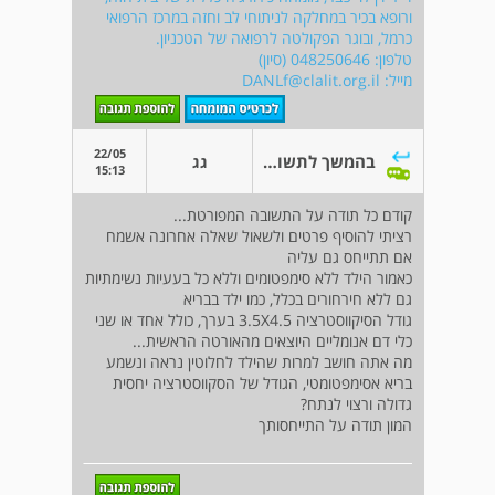
ורופא בכיר במחלקה לניתוחי לב וחזה במרכז הרפואי
כרמל, ובוגר הפקולטה לרפואה של הטכניון.
טלפון: 048250646 (סיון)
מייל:
DANLf@clalit.org.il
22/05
בהמשך לתשובתך
גג
15:13
קודם כל תודה על התשובה המפורטת...
רציתי להוסיף פרטים ולשאול שאלה אחרונה אשמח
אם תתייחס גם עליה
כאמור הילד ללא סימפטומים וללא כל בעעיות נשימתיות
גם ללא חירחורים בכלל, כמו ילד בבריא
גודל הסיקווסטרציה 3.5X4.5 בערך, כולל אחד או שני
כלי דם אנומליים היוצאים מהאורטה הראשית...
מה אתה חושב למרות שהילד לחלוטין נראה ונשמע
בריא אסימפטומטי, הגודל של הסקווסטרציה יחסית
גדולה ורצוי לנתח?
המון תודה על התייחסותך