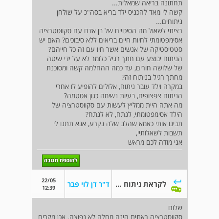
תחתונה בריאה שמאלית...
קשה לי מאד להכניס ילד בריא בסה"כ על שולחן
ניתוחים...
רציתי לשאול מה הסיכויים של בן אדם עם סקווסטרציה
אסימפטומתי לחיות חיים בריאים ללא סיבוכים? האם יש
סטטיסטיקה של אנשים אשר חיו עם זה כל חייהם?
הניתוח יבוצע עם חתך רגיל כלומר לא על ידי שיטה
של שלושה חורים, עד כמה ההחלמה קשה ומסוכנת
מחתך רגיל בניתוח זה?
במקרה וילד עובר ניתוח, אלולים להופיע לו אחרי
הניתוח צפצופים, בעיות נשימה כגון אסטמה?
מה אתה היית ממליץ לעשות עם סקווסטרציה של
הילד אסימפטומתי, לנתח, לא לנתח?
תבינו אותי כאמא שהלב שלה נקרע, אנא תתנו לי
תשבות לשאלותיי,
אני מודה לכם מראש
22/05
לקראת ניתוח להסרת אונה עקב סיקווסטרציה
ד"ר דן לוי פבר
12:39
שלום
סקווסטרציה ראתית הינה מחלה לא נפוצה. אכן מקרים