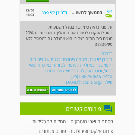
22/05
בהמשך לתשובתך
ד"ר דן לוי פבר
16:03
על פניו נראה כי מדובר בגודל משמעותי.
נהוג להתקדם לניתוח אם התהליך תופס יותר מ 20%
מנפח בית החזה בצד בו הוא מתגלה גם במטופל ללא
סימפטומים
בברכה,
ד"ר דן לוי פבר, מומחה כירורגיה כללית של בית חזה,
ורופא בכיר במחלקה לניתוחי לב וחזה במרכז הרפואי
כרמל, ובוגר הפקולטה לרפואה של הטכניון.
טלפון: 048250646 (סיון)
מייל:
DANLf@clalit.org.il
פורומים קשורים
מסתמים ואבי העורקים
מחלות לב כליליות
פורום אלקטרופיזיולוגיה
פורום צנתורים