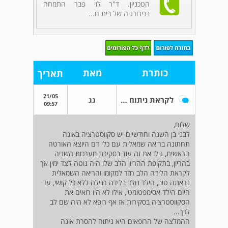
הטכניון. ד"ר לוי פבר התמחה
בכירורגיה של בית ח...
כותרת
מאת
תאריך
21/05
לקראת ניתוח להסרת אונה עקב סיקווסטרציה
גג
09:57
שלום,
לבני בן השנה וחודשיים יש סקווסטרציה באונה
תחתונה בריאה שמאלית עם כלי דם היוצא האורטה
הראשית, גילו את זה עוד בסקירת מערכות השניה
בהריון, בתקופת ההריון הלב שלו היה נוטה לצד ימין אך
לקראת הלידה הלב חזר למקומו והריאה השמאלית
נראתה טוב, הילד נולד בלידה רגילה ללא כל קושי, עד
היום הילד אסימפטומטי, אילו לא היו רואים את
הסקווסטרציה בסקירות אז אף רופא לא היה שם לב
לכך...
ההמלצה של הרופאים היא ניתוח להסרת אונה