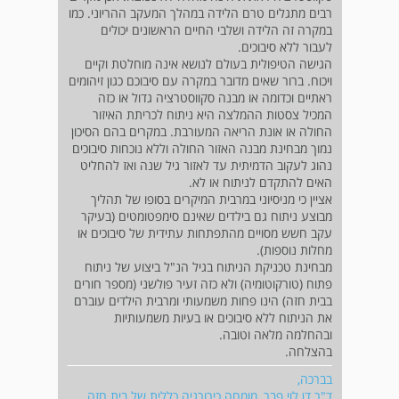
רבים מתגלים טרם הלידה במהלך המעקב ההריוני. כמו
במקרה זה הלידה ושלבי החיים הראשונים יכולים
לעבור ללא סיבוכים.
הגישה הטיפולית בעולם לנושא אינה מוחלטת וקיים
ויכוח. ברור שאים מדובר במקרה עם סיבוכם כגון זיהומים
ראתיים וכדומה או מבנה סקווסטרציה גדול או כזה
המכיל צסטות ההמלצה היא ניתוח לכריתת האיזור
החולה או אונת הריאה המעורבת. במקרים בהם הסיכון
נמוך מבחינת מבנה האזור החולה וללא נוכחות סיבוכים
נהוג לעקוב הדמיתית עד לאזור גיל שנה ואז להחליט
האים להתקדם לניתוח או לא.
אציין כי מניסיוני במרבית המיקרים בסופו של תהליך
מבוצע ניתוח גם בילדים שאינם סימפטומטים (בעיקר
עקב חשש מסויים מהתפתחות עתידית של סיבוכים או
מחלות נוספות).
מבחינת טכניקת הניתוח בגיל הנ"ל ביצוע של ניתוח
פתוח (טורקוטומיה) ולא כזה זעיר פולשני (מספר חורים
בבית חזה) הינו פחות משמעותי ומרבית הילדים עוברם
את הניתוח ללא סיבוכים או בעיות משמעותיות
ובהחלמה מלאה וטובה.
בהצלחה.
בברכה,
ד"ר דן לוי פבר, מומחה כירורגיה כללית של בית חזה,