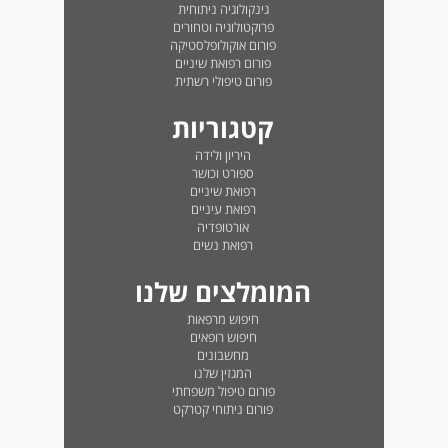
גינקולוגיה ניתוחית
פרוקטולוגיה וטחורים
פורום אוקולופלסטיקה
פורום רפואת שיניים
פורום טיפולי רשתית
קטגוריות
היריון ולידה
ספורט וכושר
רפואת שיניים
רפואת עיניים
אורטופדיה
רפואת נשים
המומלצים שלנו
חיפוש מרפאות
חיפוש רופאים
מחשבונים
המגזין שלנו
פורום טיפול משפחתי
פורום ניתוחי קטרקט