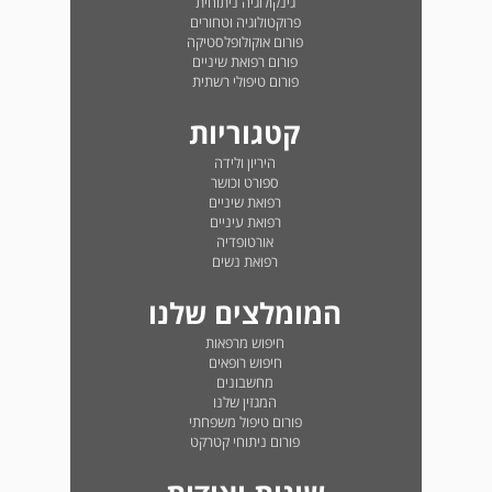
גינקולוגיה ניתוחית
פרוקטולוגיה וטחורים
פורום אוקולופלסטיקה
פורום רפואת שיניים
פורום טיפולי רשתית
קטגוריות
היריון ולידה
ספורט וכושר
רפואת שיניים
רפואת עיניים
אורטופדיה
רפואת נשים
המומלצים שלנו
חיפוש מרפאות
חיפוש רופאים
מחשבונים
המגזין שלנו
פורום טיפול משפחתי
פורום ניתוחי קטרקט