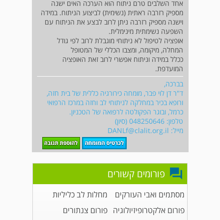
אחד השלבים טרם ניתוח הוא הערכה האים ישנה
מספיק רזרבה ראתית (נשימית) לביצוע הניתוח. במידה
וישנה מספיק רזרבה ניתן לרוב לבצע את הניתוח עם
השפעה נשימתית מינימלית.
אופציה לטיפול לא ניתוחי מוגבלת לרוב לפי גודל
המחלה, מיקומה, ומצבו הכללי של המטופל
ככלל במידה וניתוח אפשרי לרוב זאת האופציה
המועדפת.
בברכה,
ד"ר דן לוי פבר, מומחה כירורגיה כללית של בית חזה,
ורופא בכיר במחלקה לניתוחי לב וחזה במרכז הרפואי
כרמל, ובוגר הפקולטה לרפואה של הטכניון.
טלפון: 048250646 (סיון)
מייל:
DANLf@clalit.org.il
פורומים קשורים
מסתמים ואבי העורקים
מחלות לב כליליות
פורום אלקטרופיזיולוגיה
פורום צנתורים