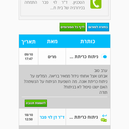
הטכניון. ד"ר לוי פבר התמחה
בכירורגיה של בית ח...
כותרת
מאת
תאריך
09/10
ניתוח כריתת אונה
מרים
17:47
ערב טוב
אבחנו אצל אחותי גידול ממאיר בריאה. המליצו על
ניתוח כריתת אונה. מה השפעת הניתוח על הנשימה?
האם ישנו טיפול לא בניתוח?
תודה
18/10
ניתוח כריתת אונה
ד"ר דן לוי פבר
12:50