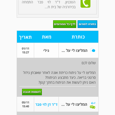
הטכניון. ד"ר לוי פבר התמחה
בכירורגיה של בית ח...
כותרת
מאת
תאריך
01/11
המליצו לי על ניתוח כריתת אונה
גילי
15:27
שלום לכם
המליצו לי על ניתוח כריתת אונה לאחר שאובחן גידול
סרטני בריאה. כיצד מתבצע הניתוח?
האם ניתן לעשות את הניתוח בחתך קטן?
05/11
המליצו לי על ניתוח כריתת אונה
ד"ר דן לוי פבר
15:40