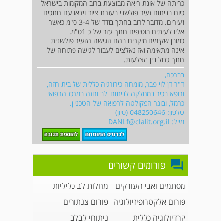
כריתה של אונת ריאה מבוצעת ברוב המקומות בישראל
כיום בניתוח זעיר פולשני בעזרת ציוד וידאו עם חתכים
זעירים. מדובר לרוב בחתך בודד של 3-4 ס"מ כאשר
אליו לעיתים מוסיפים חתך עזר של כ 1ס"מ.
כמובן שקימים מיקרים בהם הגישה הזעיר פולשנית
אינה מתאימה ואז נאלצים לעבור לגישה פתוחה של
חתך גדול בין הצלעות.
בברכה,
ד"ר דן לוי פבר, מומחה כירורגיה כללית של בית חזה,
ורופא בכיר במחלקה לניתוחי לב וחזה במרכז הרפואי
כרמל, ובוגר הפקולטה לרפואה של הטכניון.
טלפון: 048250646 (סיון)
מייל:
DANLf@clalit.org.il
פורומים קשורים
מסתמים ואבי העורקים
מחלות לב כליליות
פורום אלקטרופיזיולוגיה
פורום צנתורים
קרדיולוגיה כללית
ניתוחי לבלב