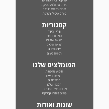
פרוקטולוגיה וטחורים
פורום אוקולופלסטיקה
פורום רפואת שיניים
פורום טיפולי רשתית
קטגוריות
היריון ולידה
ספורט וכושר
רפואת שיניים
רפואת עיניים
אורטופדיה
רפואת נשים
המומלצים שלנו
חיפוש מרפאות
חיפוש רופאים
מחשבונים
המגזין שלנו
פורום טיפול משפחתי
פורום ניתוחי קטרקט
שונות ואודות