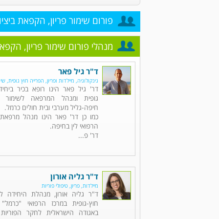
פורום שימור פריון, הקפאת ביציו
מנהלי פורום שימור פריון, הקפאת
ד"ר גיל פאר
גינקולוגיה, מיילדות ופריון, הפרייה חוץ גופית, שי
דר' גיל פאר הינו רופא בכיר ביחי
גופית ומנהל המרפאה לשימור פו
חיפה-גליל מערבי ובית חולים כרמל.
כמו כן דר' פאר הינו מנהל מרפאת 
הרפואי לין בחיפה.
דר' פ...
ד"ר גליה אורון
מיילדות, פריון, טיפולי פוריות
ד"ר גליה אורון, מנהלת היחידה לפ
חוץ-גופית במרכז הרפואי "כרמל"
באגודה הישראלית לחקר הפוריות (