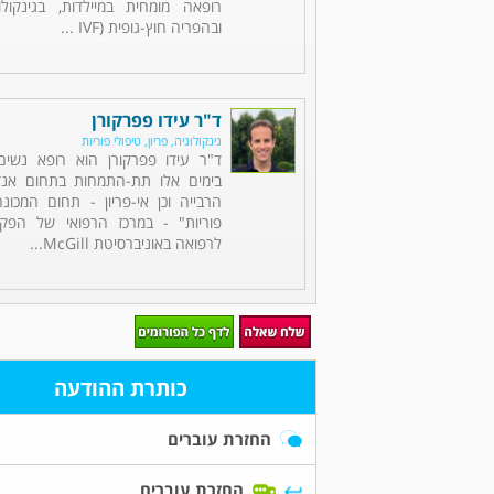
רופאה מומחית במיילדות, בגינקולוג
ובהפריה חוץ-גופית (IVF ...
ד"ר עידו פפרקורן
גינקולוגיה, פריון, טיפולי פוריות
ד"ר עידו פפרקורן הוא רופא נשים
בימים אלו תת-התמחות בתחום אנדו
הרבייה וכן אי-פריון - תחום המכו
פוריות" - במרכז הרפואי של הפקו
לרפואה באוניברסיטת McGill...
כותרת ההודעה
החזרת עוברים
החזרת עוברים