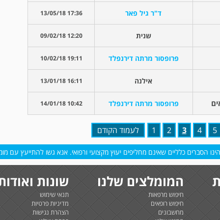
ד"ר גיל פאר
17:36 13/05/18
שנית
12:20 09/02/18
פרופסור מרתה דירנפלד
19:11 10/02/18
אילנה
16:11 13/01/18
ים
פרופסור מרתה דירנפלד
10:42 14/01/18
5
4
3
2
1
לעמוד הקודם
נו הסברים כלליים שאינם מחליפים יעוץ מקצועי ורפואי. אנא גשו להתייעץ עם מומח
ת
המומלצים שלנו
שונות ואודות
חיפוש מרפאות
תנאי שימוש
חיפוש רופאים
מדיניות פרטיות
מחשבונים
הצהרת נגישות