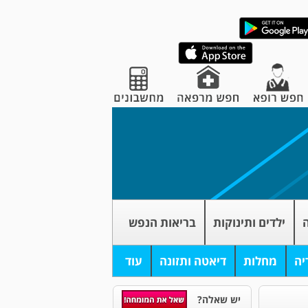
ה
ילדים ותינוקות
בריאות הנפש
יה
מחלות
דיאטה ותזונה
עוד
יש שאלה?