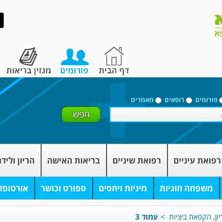
פורומים
רופאים
מאמרים
רפואת עיניים
רפואת שיניים
בריאות האישה
הריון וליד
משפחה וזוגיות
מיניות ויחסים
ספורט וכושר
אורטופד
יון, הקפאת ביציות
>
עמוד 3