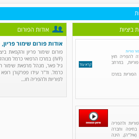
ת
 ביציות
אודות הפורום
אודות פורום שימור פריון,
פורום שימור פריון והקפאת ביצי
מור פוריות
דה להפריה חוץ
(IVF) במרכז הרפואי כרמל מנוה
ריות, במרחב
קרא עוד
גיל פאר, מנהל מרפאת שימור הפ
כרמל. וד"ר עידו פפרקורן רופא
הפוריות במרכז
לפוריות ולהפריה חו...
וריות ולהפריה
 בחיפה וחברה
איל"ה), הינה