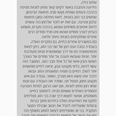
שלום גילה,
הידיעה וההבנה באשר לקיום קשר מחוץ לזוגיות מציפה
בהרבה פעמים שאלות וקושי סביב תחושת הביטחון
שחשים בני הזוג בזוגיות. לזאת מתלווה כמובן תחושת
עלבון ופגיעה. עם זאת יש לזכור שלרומן כזה עשויים
להיות איפיונים מסויימים ושהוא, בהרבה מקרים, משמש
כערוץ לצורך מסויים ושהוא אינו מכיל ממדים רבים
אחרים שמתקיימים בזוגיות היותר מלאה.
כמו במשברים אחרים בחיים, גם במקרים האלה,
בעבודה נכונה ועם רצון של שני בני הזוג, ניתן לצאת
מהסיטואציה הזו אל דרך שמאפשרת זוגיות מעודכנת
יותר. זוגיות שעכשיו תענה על יותר ממדים של הצורך
האישי והבין-אישי של כל אחד מבני הזוג. המשבר הזה
עשוי להיות, בליווי מקצועי ונכון, יציאה לחיים מותאמים
יותר לשלב החיים בו מצויה המשפחה והזוג עכשיו.
הדבר אינו פשוט והוא מצריך, כאמור, עבודה עם איש
מקצוע מיומן, מטפל זוגי, שמכיר את העבודה עם זוגות
שחוו רומן מחוץ לזוגיות. אם ישנו הרצון, למרות הפגיעה
והממדים האחרים שאותם מניתי, להמשיך בחיים
משותפים, אפשר למצוא דרך שבה בני הזוג מצליחים
למקם את האירועים האלה בחייהם מתוך בגרות
ובשלות שמצליחה להכיל את הכאב שבגילוי הקשר
המקביל. בני זוג שמצליחים לצאת למסע משותף כזה
יחוו את הכאב של תחושת הבגידה במשותף תוך מעבר