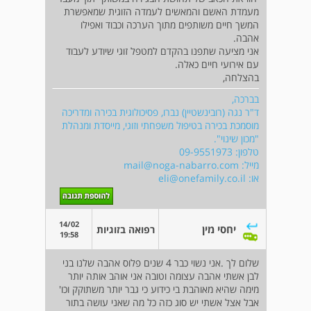
מעמדת האשם והמאשים לעמדה הזוגית שמאפשרת
המשך חיים משותפים מתוך הערכה וכבוד ואפילו
אהבה.
אני מציעה שתפנו בהקדם למטפל זוגי שיודע לעבוד
עם אירועי חיים כאלה.
בהצלחה,
בברכה,
ד"ר נגה (רובינשטיין) נברו, פסיכולוגית בכירה ומדריכה
מוסמכת בכירה בטיפול משפחתי וזוגי, מייסדת ומנהלת
"מכון שינוי".
טלפון: 09-9551973
מייל:
mail@noga-nabarro.com
או:
eli@onefamily.co.il
14/02
יחסי מין
רפואה בזוגיות
19:58
שלום לך .אני נשוי כבר 4 שנים פלוס אהבה שלנו בני
לבן אשתי אהבה עצומה וטובה אני אוהב אותה יותר
מימה שהיא מאוהבת בי כידוע כי גבר יותר משתוקק וכו'
אבל אצל אשתי יש סוג כזה כל מה שאני עושה בתור