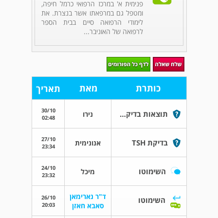
פנימית א' במרכז הרפואי כרמל חיפה,
ומטפל גם במרפאתו אשר בנצרת. את
לימודי הרפואה סיים בבית הספר
לרפואה של האוניבר...
כותרת
מאת
תאריך
30/10
תוצאות בדיקת US - מעקב אחר נגע בבלוטת התריס
נירו
02:48
27/10
בדיקת TSH
אנונימית
23:34
24/10
השימוטו
מיכל
23:32
ד"ר נארימאן
26/10
השימוטו
20:03
סאבא חאזן