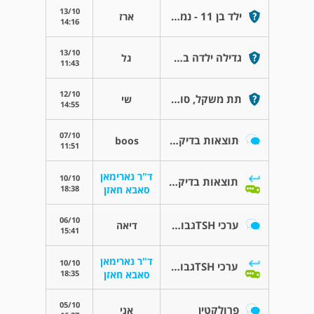
13/10
ילד בן 11 - נמוך לגילו
ארז
14:16
13/10
גדילה ילדה בת 11
גל
11:43
12/10
תת משקל, סוכר, סיכון
שי
14:55
07/10
תוצאות בדיקת אולטראסאונד צוואר
boos
11:51
ד"ר נארימאן
10/10
תוצאות בדיקת אולטראסאונד צוואר
18:38
סאבא חאזן
06/10
ערכי TSHגבוהים
דיאה
15:41
ד"ר נארימאן
10/10
ערכי TSHגבוהים
18:35
סאבא חאזן
05/10
פרולקטין
אני