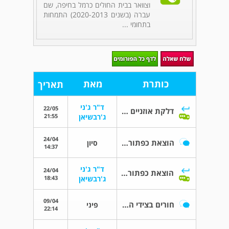
וצוואר בבית החולים כרמל בחיפה, שם
עברה (בשנים 2020-2013) התמחות
בתחומי ...
כותרת
מאת
תאריך
ד"ר ג'ני
22/05
דלקת אוזניים חוזרת
21:55
ג'רבשיאן
24/04
הוצאת כפתורים מהאוזניים
סיון
14:37
ד"ר ג'ני
24/04
הוצאת כפתורים מהאוזניים
18:43
ג'רבשיאן
09/04
חורים בצידי הגרון
פיני
22:14