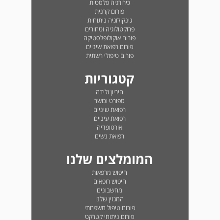
כירורגיה פלסטית
פורום קרנית
גינקולוגיה ניתוחית
פרוקטולוגיה וטחורים
פורום אוקולופלסטיקה
פורום רפואת שיניים
פורום טיפולי רשתית
קטגוריות
היריון ולידה
ספורט וכושר
רפואת שיניים
רפואת עיניים
אורטופדיה
רפואת נשים
המומלצים שלנו
חיפוש מרפאות
חיפוש רופאים
מחשבונים
המגזין שלנו
פורום טיפול משפחתי
פורום ניתוחי קטרקט