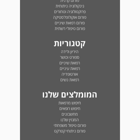
פורום קרנית
גינקולוגיה ניתוחית
פרוקטולוגיה וטחורים
פורום אוקולופלסטיקה
פורום רפואת שיניים
פורום טיפולי רשתית
קטגוריות
היריון ולידה
ספורט וכושר
רפואת שיניים
רפואת עיניים
אורטופדיה
רפואת נשים
המומלצים שלנו
חיפוש מרפאות
חיפוש רופאים
מחשבונים
המגזין שלנו
פורום טיפול משפחתי
פורום ניתוחי קטרקט