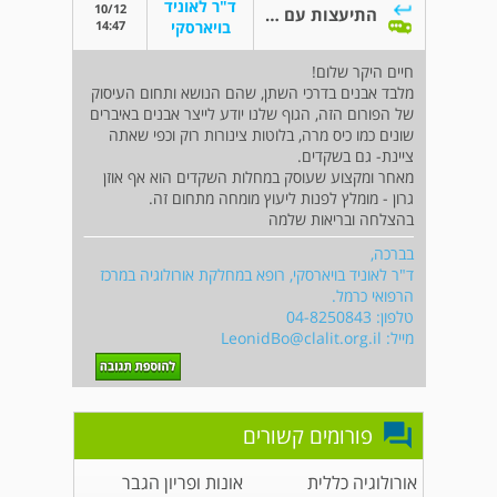
ד"ר לאוניד
10/12
התיעצות עם מומחה אף אוזן גרון
14:47
בויארסקי
חיים היקר שלום!
מלבד אבנים בדרכי השתן, שהם הנושא ותחום העיסוק
של הפורום הזה, הגוף שלנו יודע לייצר אבנים באיברים
שונים כמו כיס מרה, בלוטות צינורות רוק וכפי שאתה
ציינת- גם בשקדים.
מאחר ומקצוע שעוסק במחלות השקדים הוא אף אוזן
גרון - מומלץ לפנות ליעוץ מומחה מתחום זה.
בהצלחה ובריאות שלמה
בברכה,
ד"ר לאוניד בויארסקי, רופא במחלקת אורולוגיה במרכז
הרפואי כרמל.
טלפון: 04-8250843
מייל:
LeonidBo@clalit.org.il
פורומים קשורים
אורולוגיה כללית
אונות ופריון הגבר