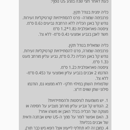
כעת לאחר חצי שנה בוצע US נוסף:
כליה ימנית בגודל תקין.
פרנכימה שמורה- פרט להסתיידויות קורטיקליות זעירות.
גודש קל באגן הכליה ללא הרחבת גביעים כ0.6 ס"מ.
ציסטה פאראפלבית כ1.8*1.2 ס"מ
חשד לאבן בגביע אמצעי כ0.4 ס"מ- ללא צל.
כליה שמאלית בגודל תקין.
פרנכימה שמורה, פרט להסתיידויות קורטיקליות זעירות.
גודש קל באגן הכליה כ0.7 ס"מ, גביע עליון מורחב מעט
כ1.3 ס"מ.
ציסטה פאראפלבית כ1.2 ס"מ.
הודגמו 2 אבנים בגביע עליון ואמצעי עד כ0.45 ס"מ-
ללא צל.
שלפוחית השתן במילוי חלקי- ללא ממצא גס, הודגמו
סילוני שתן שווים דו"צ.
1. יש משמעות לציסטות ולהסתיידויות?
2. הגודש קל וגביע עליון מורחב מצביע על חסימה או
מצוקה של הכליה בגלל האבן או משהו אחר?
3. האם אפשר לומר על סמך ה-US שיש אבחנה ודאית
של אבנים בכליות?
4. כמובן זה לא תחליף לייעוץ אצל רופא (יש כבר תור),