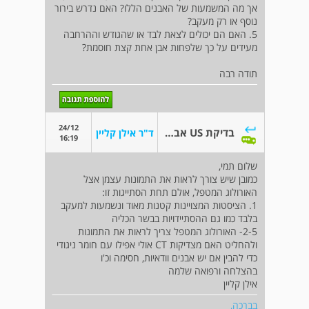
אך מה המשמעות של האבנים הללו? האם נדרש בירור
נוסף או רק מעקב?
5. האם הם יכולים לצאת לבד או שהגודש וההרחבה
מעידים על כך שלפחות אבן אחת קצת חוסמת?
תודה רבה
24/12
בדיקת US אבנים בכליות
ד"ר אילן קליין
16:19
שלום תמי,
כמובן שיש צורך לראות את התמונות עצמן אצל
האורולוג המטפל, אולם תחת הסתייגות זו:
1. הציסטות המצויינות קטנות מאוד ונשמעות למעקב
בלבד כמו גם ההסתיידויות בבשר הכליה
2-5- האורולוג המטפל צריך לראות את התמונות
ולהחליט האם מצדיקות CT אולי אפילו עם חומר ניגודי
כדי להבין אם יש אבנים וודאיות, חסימה וכ'ו
בהצלחה ורפואה שלמה
אילן קליין
בברכה,