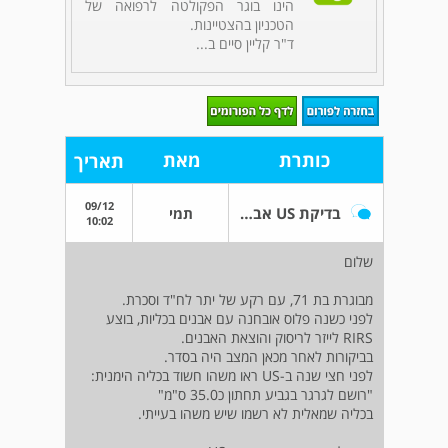
הינו בוגר הפקולטה לרפואה של
הטכניון בהצטיינות.
ד"ר קליין סיים ב...
כותרת
מאת
תאריך
09/12
בדיקת US אבנים בכליות
תמי
10:02
שלום
מבוגרת בת 71, עם רקע של יתר לח"ד וסכרת.
לפני כשנה פלוס אובחנה עם אבנים בכליות, בוצע
RIRS לייזר לריסוק והוצאת האבנים.
בביקורות לאחר מכאן המצב היה בסדר.
לפני חצי שנה ב-US ראו משהו חשוד בכליה הימנית:
"רושם לגרגר בגביע תחתון כ35.0 ס"מ"
בכליה שמאלית לא רשמו שיש משהו בעייתי.