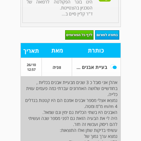
הינו בוגר הפקולטה לרפואה של
הטכניון בהצטיינות.
ד"ר קליין סיים ב...
כותרת
מאת
תאריך
26/10
בעיית אבנים בכליות במשך 3 שנים וקצת
ווניה
12:57
אהלן אני סובל כ 3 שנים מבעיית אבנים בכליות ,
בחודשיים שלושה האחרונים עברתי כמה פעמים עווית
כלייה.
נמצאו אצלי מספר אבנים אמנם הם היו קטנות בגדלים
4 m/m מ"מ ומטה.
האבנים היו בשתי הכליות גם ימין וגם שמאל.
היה לי את הבעיה הזאת גם לפני מספר שנה ועשיתי
להם ריסוק ועכשיו זה חזר.
עשיתי בדיקות שתן ואלו התוצאות:
נמצא ערך נמוך של