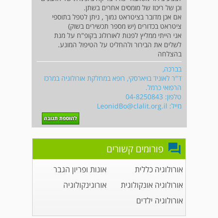
וכן של ריכוז של מומסים אחרים בשתן.
אם אכן מדובר בציטראט נמוך , ניתן לטפל בתוספי
ציטראט בכדורים (יש מספר תכשירים בשוק)
אני הייתי ממליץ לפנות לאורולוג בקופ"ח על מנת
לשלים את הבירור ולהחליט על הטיפול המונע.
בהצלחה
בברכה,
ד"ר לאוניד בויארסקי, רופא במחלקת אורולוגיה במרכז
הרפואי כרמל.
טלפון: 04-8250843
מייל:
LeonidBo@clalit.org.il
פורומים קשורים
אורולוגיה כללית
אונות ופריון הגבר
אורולוגיה אונקולוגית
אורוגינקולוגיה
אורולוגיה ילדים