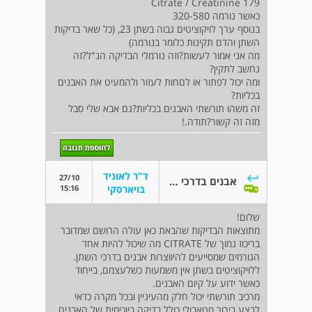
Citrate / Creatinine 179
כאשר נורמה 320-580
בנוסף ערך לויקוציטים גבוה בשתן 23, (כל שאר בדיקות
השתן והדם תקינות כלומר בנורמה)
מה אני אמור לעשות?וזה נורמלי הבדיקה הנ"ל?זה
נחשב לתקין?
ומה יכול לפתור או לםחות לעזור ולהמעיט את האבנים
בכליות?
זה משהו תורשתי האבנים בכליות?גם אבא שלי סבל
מזה זה קשור?תודה.!
ד"ר לאוניד
27/10
אבנים בדרכי השתן
15:16
בויארסקי
שלום!
מתוצאות הבדיקות שהבאת כאן עולה הרושם שמדובר
בריכוז נמוך של CITRATE מה שיכול להיות אחד
הגורמים שמסייעים להיווצרות אבנים בדרכי השתן.
ללויקוציטים בשתן אין משמעות כשלעצמם, בייחוד
כאשר ידוע על קיום האבנים.
מרכיב תורשתי יכול חלק מהעיניין ובכל מקרה כדאי
לבצע בירור מטאבולי כולל בדיקה ביוכימית של האבנים