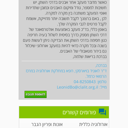
כאשר מדובר מעקב אחר אבנים בדרכי השתן, יש
חשיבות למספר, גודל ומיקום האבנים וכמובן שתדירות
ואופי המעקב משתנה בין מקרה למקרה.
לכן , באם ברצונך לקבל תשובה יותר מדוייקת, אשמח
לקבל פרטים לגבי המקרה שלך.
באופן כללי, בד"כ מעקב באמצעות אולטרסאונד של
דרכי השתן מספק כדרך בסיסית לשלול בעיה חריפה
כגון חסימה בדרכי השתן.את הבדיקה ניתן לעשות פעם
בשנה ובכל מקרה כדאי להיות במעקב אורולוגי שיכלול
גם בירור מטאבולי של האבנים.
בברכת בריאות שלמה,
בברכה,
ד"ר לאוניד בויארסקי, רופא במחלקת אורולוגיה במרכז
הרפואי כרמל.
טלפון: 04-8250843
מייל:
LeonidBo@clalit.org.il
פורומים קשורים
אורולוגיה כללית
אונות ופריון הגבר