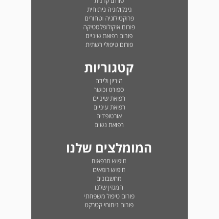
פורום קרנית
גינקולוגיה ניתוחית
פרוקטולוגיה וטחורים
פורום אוקולופלסטיקה
פורום רפואת שיניים
פורום טיפולי רשתית
קטגוריות
היריון ולידה
ספורט וכושר
רפואת שיניים
רפואת עיניים
אורטופדיה
רפואת נשים
המומלצים שלנו
חיפוש מרפאות
חיפוש רופאים
מחשבונים
המגזין שלנו
פורום טיפול משפחתי
פורום ניתוחי קטרקט