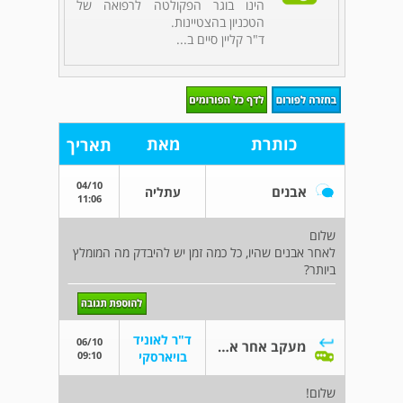
הינו בוגר הפקולטה לרפואה של
הטכניון בהצטיינות.
ד"ר קליין סיים ב...
כותרת
מאת
תאריך
04/10
אבנים
עתליה
11:06
שלום
לאחר אבנים שהיו, כל כמה זמן יש להיבדק מה המומלץ
ביותר?
ד"ר לאוניד
06/10
מעקב אחר אבנים
09:10
בויארסקי
שלום!