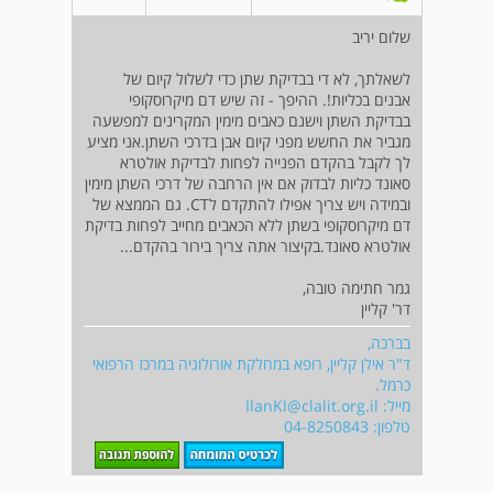
שלום יריב
לשאלתך, לא די בבדיקת שתן כדי לשלול קיום של
אבנים בכליות!. ההיפך - זה שיש דם מיקרוסקופי
בבדיקת השתן וישנם כאבים מימין המקרינים למפשעה
מגביר את החשש מפני קיום אבן בדרכי השתן.אני מציע
לך לקבל בהקדם הפנייה לפחות לבדיקת אולטרא
סאונד כליות לבדוק אם אין הרחבה של דרכי השתן מימין
ובמידה ויש צריך אפילו להתקדם לCT. גם הממצא של
דם מיקרוסקופי בשתן ללא הכאבים מחייב לפחות בדיקת
אולטרא סאונד.בקיצור אתה צריך בירור בהקדם...
גמר חתימה טובה,
דר' קליין
בברכה,
ד"ר אילן קליין, רופא במחלקת אורולוגיה במרכז הרפואי
כרמל.
מייל:
IlanKl@clalit.org.il
טלפון: 04-8250843