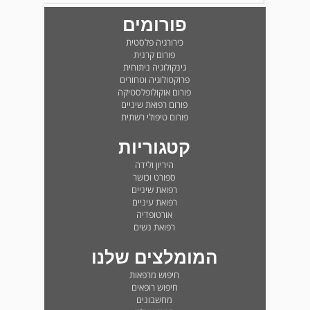
פורומים
כירורגיה פלסטית
פורום קרנית
גינקולוגיה ניתוחית
פרוקטולוגיה וטחורים
פורום אוקולופלסטיקה
פורום רפואת שיניים
פורום טיפולי רשתית
קטגוריות
היריון ולידה
ספורט וכושר
רפואת שיניים
רפואת עיניים
אורטופדיה
רפואת נשים
המומלצים שלנו
חיפוש מרפאות
חיפוש רופאים
מחשבונים