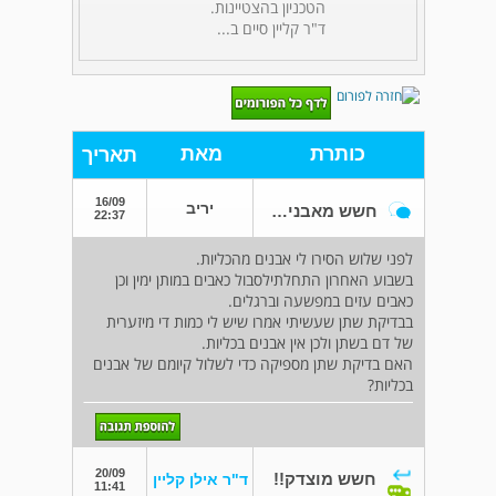
הטכניון בהצטיינות.
ד"ר קליין סיים ב...
כותרת
מאת
תאריך
16/09
יריב
חשש מאבנים חוזרות בכליות
22:37
לפני שלוש הסירו לי אבנים מהכליות.
בשבוע האחרון התחלתילסבול כאבים במותן ימין וכן
כאבים עזים במפשעה וברגלים.
בבדיקת שתן שעשיתי אמרו שיש לי כמות די מיזערית
של דם בשתן ולכן אין אבנים בכליות.
האם בדיקת שתן מספיקה כדי לשלול קיומם של אבנים
בכליות?
20/09
חשש מוצדק!!
ד"ר אילן קליין
11:41