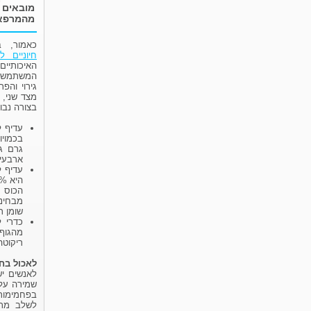
מובאים 
מהמרפאה
כאמור, 
חיוניים לב
האיכותיי
המשתמש בה
גירוי והפ
מצד שני, 
בצורה נבו
בכמויו
ארבעים
עדיף ל
מבחינ
שומן ר
כדרי ל
מהגוף.
ריקוטה
לאכול בח
לאנשים יש
שמירה על 
בפחמימות 
לשלב מתכו