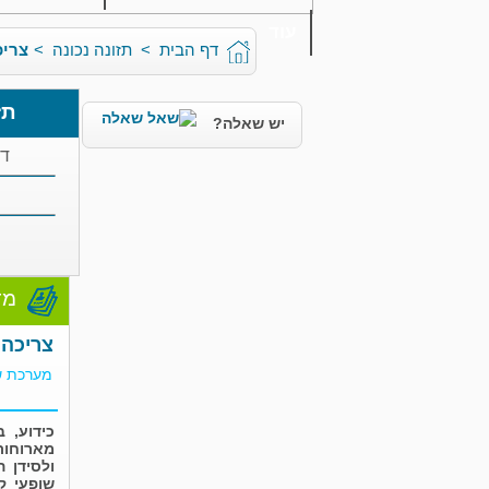
עוד
דף הבית
>
תזונה נכונה
>
צריכ
תז
יש שאלה?
די
ת
מד
צריכה 
מערכת ש
כידוע, 
מארוחות
ולסידן ה
שופעי ק