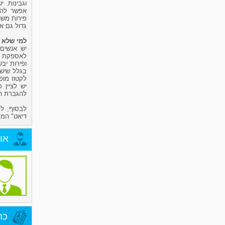
וגבינות. 
אפשר להש
פירות משו
גדול גם או
למי שלא צ
יש אנשים
לאספקת סיד
ופירות יב
בגלל שיש
לקטוז מופ
יש לציין 
להגברת ה
לבסוף, למ
דיאט" המת
או
כת