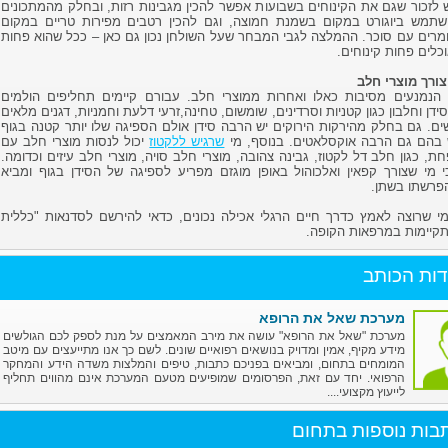
יש לזכור שגם את הקינוחים בשבועות אפשר להכין מגבינות רזות, ובחלק מהמתכונים
תמש ביוגורט במקום בשמנת חמוצה, וגם להכין רטבים מפירות טריים במקום
מרים עם סוכר. ההמלצה לגבי המבחר שעל השולחן נכון גם כאן – ככל שהוא פחות
כלים פחות קינוחים.
ורך מוצרי חלב
 הנמנעים מסיבות כאלו ואחרות ממוצרי חלב. עבורם קיימים תחליפים הולמים
ן וחלבון כגון קטניות וסרדינים, שומשום, טחינה,זרעי דלעת וחמניות, דגנים מלאים
שים. גם בחלק מהירקות הירוקים יש הרבה סידן אולם הספיגה שלו יותר קטנה בגוף
 בהם גם הרבה אוקסלאטים. בנוסף, מי
שרגיש ללקטוז
יכול לנסות מוצרי חלב עם
חת, כגון חלב דל לקטוז, גבינה צהובה, מוצרי חלב סויה, מוצרי חלב עיזים וכדומה.
כי מי שצורך קפאין ואלכוהול באופן מוגזם מפריע לספיגה של הסידן בגוף ומביא
פרשתו בשתן.
י שרוצה לאמץ כדרך חיים הרגלי אכילה נכונים, כדאי להירשם לסדנאות "כללית
קיימות במרפאות הקופה.
דות הכותב
מערכת שאל את הרופא
מערכת "שאל את הרופא" עושה את מירב המאמצים על מנת לספק לכם הגולשים
מידע מקיף, אמין ומדויק בנושאים רפואיים שונים. לשם כך אנו מתייעצים עם מיטב
המומחים בתחום, ומביאים בפניכם כתבות, טיפים והמלצות משדה הידע והמחקר
הרפואי. יחד עם זאת, הפרסומים שמופיעים מטעם המערכת אינם מהווים תחליף
לייעוץ מקצועי....
בות נוספות בתחום