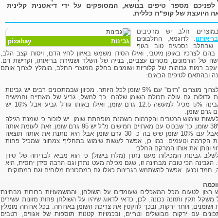
לפניכם מספר טיפים בנושא, המסופקים על ידי דיאטנית קלינית
 היועצת של קופ"ח כללית.
במוצרים חלב יש מרכיבים
ריאותנו
. לדוגמא, החלבונים
גבינות
pixabay
ם שבחלב נספגים טוב בגוף
ם לצרכיו באופן מיטבי, ואילו הסידן משמש באיזון לחץ הדם, ויסות קצב הלב,
רשה של הורמונים, מסרים עצביים, בנייה של השלד ושמירת בריאותו, וקרישת דם.
עקב רמות גבוהות של קלוריות ושומנים בחלק ממוצרי החלב, מומלץ לצרוך אותם
נה ובהתאם לטיפים הבאים:
עדיף לצרוך מוצרים "רזים" עם 5% שומן לכל היותר. מכיוון שבמתכונים רבים יש גבינות
ת גדולות גם עולה תכולת השומן שלהם. כך למשל, גביע של מאתיים וחמישים
גרם גבינה 5% מכיל למעשה 12.5 גרם שומן, ואילו באותו גודל גביע אבל 16% יש
 גרם שומן.
עשות שימוש הרטבים והקרמות בשמנת מופחתת שומן. יש לזכור כי שמנת רגילה
היא 38% שומן, כך שבכוס עם מאתיים חמישים מ"ל יש 95 גרם שומן. זאת לעומת אותה
הכוס אבל עם 10% שומן שיש בה כ- 30 גרם שומן אבל היא נותנת את אותה תוצאה
ת הקרמה וטעמים. כמו כן, אפשר לעשות שימוש בתחליף צמחוני שמכיל פחות
ווי ונותן את אותו המרקם החלבי.
שלב גבינות המכילות מעט נתרן (מלח בישול) כי הוא מביא לבריחה של סידן
 הגבינה הכי טובה מבחינה זו, שגם מכילה מעט נתרן וגם הרבה סידן יחסית, היא
, חמד וכנען. אפשר להשתמש בגבינות כאלו גם במתכונים מלוחים וגם במתוקים.
וכמה
 רצון לטעום מכל המאכלים שעומדים על השולחן, והמשמעויות ברורות מבחינת
משקל תקין ותזונה נכונה. לכן, כדאי לדאוג שיהיו על השולחן פחות מזונות עשירים
ושומנים, ויותר ירקות, ובכך להקטין את צריכת השומן בארוחה. בכל ארוחה מומלץ
נים עם ירקות מבושלים וטריים, ובכמויות קטנות תוספות של אגוזים, רטבים