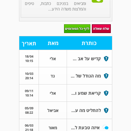
ומביאים בפניכם כתבות, טיפים
והמלצות משדה הידע...
כותרת
מאת
תאריך
18/04
קדיש על אב שנפטר
אלי
10:15
10/03
מה הגודל של החופה
גד
20:14
09/11
קריאת שמע והנחת תפילין
אלי
10:14
05/09
להחליט מה עושים בחופה
אביאל
08:22
06/03
איזה טבעת לקנות לחתונה?
מאור
21:18