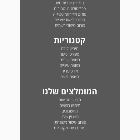
גינקולוגיה ניתוחית
פרוקטולוגיה וטחורים
פורום אוקולופלסטיקה
פורום רפואת שיניים
פורום טיפולי רשתית
קטגוריות
היריון ולידה
ספורט וכושר
רפואת שיניים
רפואת עיניים
אורטופדיה
רפואת נשים
המומלצים שלנו
חיפוש מרפאות
חיפוש רופאים
מחשבונים
המגזין שלנו
פורום טיפול משפחתי
פורום ניתוחי קטרקט