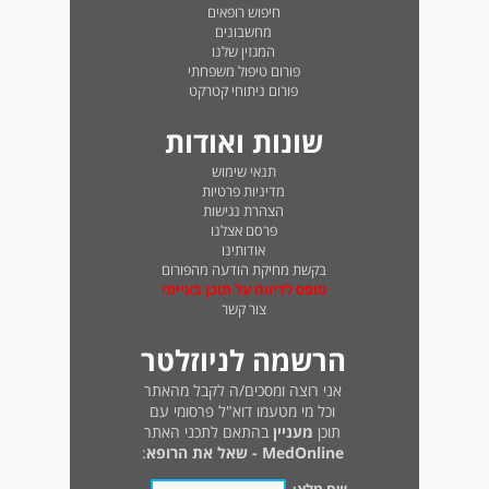
חיפוש רופאים
מחשבונים
המגזין שלנו
פורום טיפול משפחתי
פורום ניתוחי קטרקט
שונות ואודות
תנאי שימוש
מדיניות פרטיות
הצהרת נגישות
פרסם אצלנו
אודותינו
בקשת מחיקת הודעה מהפורום
טופס לדיווח על תוכן בעייתי
צור קשר
הרשמה לניוזלטר
אני רוצה ומסכים/ה לקבל מהאתר
וכל מי מטעמו דוא"ל פרסומי עם
תוכן
מעניין
בהתאם לתכני האתר
MedOnline - שאל את הרופא
: