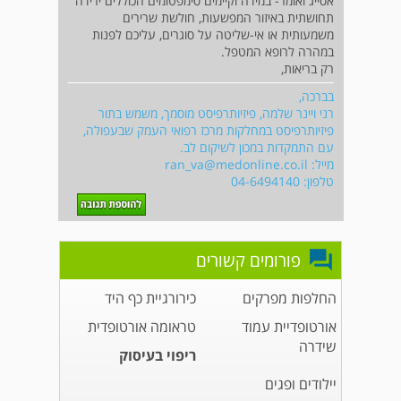
אסייג ואומר- במידה וקיימים סימפטומים הכוללים ירידה
תחושתית באיזור המפשעות, חולשת שרירים
משמעותית או אי-שליטה על סוגרים, עליכם לפנות
במהרה לרופא המטפל.
רק בריאות,
בברכה,
רני ויינר שלמה, פיזיותרפיסט מוסמך, משמש בתור
פיזיותרפיסט במחלקות מרכז רפואי העמק שבעפולה,
עם התמקדות במכון לשיקום לב.
מייל:
ran_va@medonline.co.il
טלפון: 04-6494140
פורומים קשורים
החלפות מפרקים
כירורגיית כף היד
אורטופדיית עמוד
טראומה אורטופדית
שידרה
ריפוי בעיסוק
יילודים ופגים