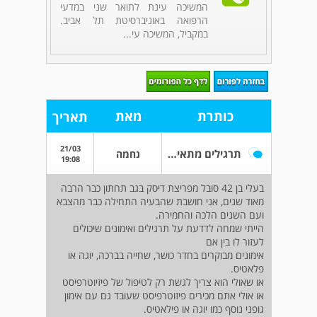
המשיכה עינת לתואר שני במדעי
הרפואה באוניברסיטת תל אביב.
במקביל, המשיכה עי...
כותרת
מאת
תאריך
21/03
תרגילים מתאימים לפריצת דיסק
נחמה
19:08
בעלי בן 42 סובל מפריצת דיסק בגב תחתון כבר הרבה
מאוד שנים, אני חושבת שהבעיה התחילה כבר מהצבא
ועם השנים הלכה והחמירה.
הייתי שמחה לדדעת על תרגילים ואימונים שיכולים
לעזור לו בין אם
אימונים מבוקרים בחדר כושר, שחייה בברכה, יוגה או
פלאטיס.
או שאולי הוא צריך לגשת רק לטיפול של פיזיוטרפיסט
או אולי אתם מכירים פיזוטרפיסט שעובד גם עם אימון
גופני נוסף כמו יוגה או פילאטיס.