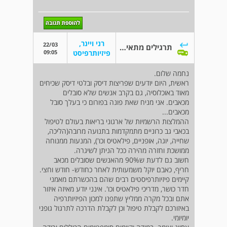
רני ויינר,
22/03
תרגילים מתאימים לפריצת דיסק
09:05
פיזיותרפיסט
נחמה שלום.
ראשית, היום יודעים שפריצות דיסק ובלטי דיסק שכיחים
מאוד באוכלוסיה, גם בקרב אנשים שלא סובלים
מכאבים. אני מניח שאת פונה בפורום כי בעלך סובל
מכאבים...
ההמלצות הרשמיות של ארגוני בריאות בעולם לטיפול
בכאבי גב כרוניים מתמקדמות בתנועה מרובה(הליכה,
שחייה, יוגה, אופניים, פילאטיס וכו'), המנעות ממנוחה
ממושכת וחזרה מהירה ככל הניתן לשיגרה.
חשוב גם לדעת ש90% מהאנשים שסובלים מכאב
חריף, כאבם יוקל משמעותית לאחר כחודש- חודש וחצי.
קיימים פיזיותרפיסטים רבים שהם בהכשרתם מאמני
חדר כושר, מדריכי פילאטיס וכו'. אינני יודע מאיזה איזור
אתם ובכל מקרה ממליץ שתפנו למכון הפיזיותרפיה
באיזורכם לקבלת טיפול וכן לקבלת הדרכה לתרגול גופני
יומיומי.