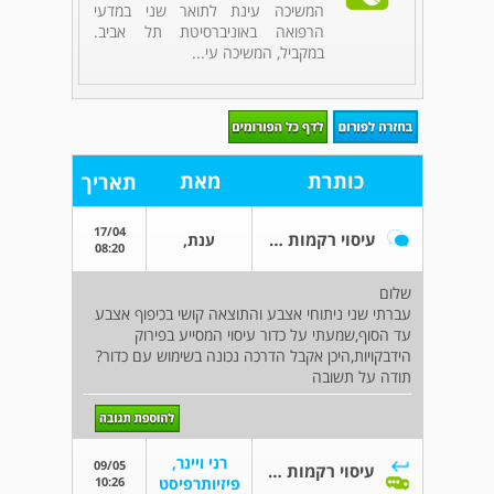
המשיכה עינת לתואר שני במדעי
הרפואה באוניברסיטת תל אביב.
במקביל, המשיכה עי...
כותרת
מאת
תאריך
17/04
עיסוי רקמות עמוק
ענת,
08:20
שלום
עברתי שני ניתוחי אצבע והתוצאה קושי בכיפוף אצבע
עד הסוף,שמעתי על כדור עיסוי המסייע בפירוק
הידבקויות,היכן אקבל הדרכה נכונה בשימוש עם כדור?
תודה על תשובה
רני ויינר,
09/05
עיסוי רקמות עמוק
10:26
פיזיותרפיסט