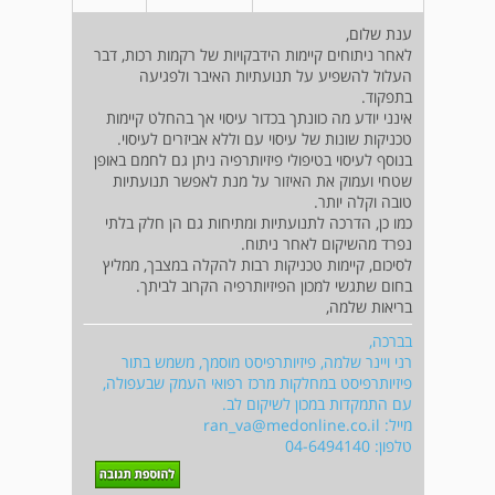
ענת שלום,
לאחר ניתוחים קיימות הידבקויות של רקמות רכות, דבר
העלול להשפיע על תנועתיות האיבר ולפגיעה
בתפקוד.
אינני יודע מה כוונתך בכדור עיסוי אך בהחלט קיימות
טכניקות שונות של עיסוי עם וללא אביזרים לעיסוי.
בנוסף לעיסוי בטיפולי פיזיותרפיה ניתן גם לחמם באופן
שטחי ועמוק את האיזור על מנת לאפשר תנועתיות
טובה וקלה יותר.
כמו כן, הדרכה לתנועתיות ומתיחות גם הן חלק בלתי
נפרד מהשיקום לאחר ניתוח.
לסיכום, קיימות טכניקות רבות להקלה במצבך, ממליץ
בחום שתגשי למכון הפיזיותרפיה הקרוב לביתך.
בריאות שלמה,
בברכה,
רני ויינר שלמה, פיזיותרפיסט מוסמך, משמש בתור
פיזיותרפיסט במחלקות מרכז רפואי העמק שבעפולה,
עם התמקדות במכון לשיקום לב.
מייל:
ran_va@medonline.co.il
טלפון: 04-6494140