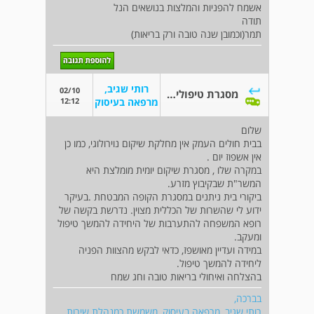
אשמח להפניות והמלצות בנושאים הנל
תודה
תמר(וכמובן שנה טובה ורק בריאות)
רותי שגיב,
02/10
מסגרת טיפולית עבור אדם בן 78 אחרי אירוע
12:12
מרפאה בעיסוק
שלום
בבית חולים העמק אין מחלקת שיקום נוירולוגי, כמו כן
אין אשפוז יום .
במקרה שלו , מסגרת שיקום יומית מומלצת היא
המשר"ת שבקיבוץ מזרע.
ביקורי בית ניתנים במסגרת הקופה המבטחת .בעיקר
ידוע לי שהשרות של הכללית מצוין. נדרשת בקשה של
רופא המשפחה להתערבות של היחידה להמשך טיפול
ומעקב.
במידה ועדיין מאושפז, כדאי לבקש מהצוות הפניה
ליחידה להמשך טיפול.
בהצלחה ואיחולי בריאות טובה וחג שמח
בברכה,
רותי שגיב, מרפאה בעיסוק, משמשת כמנהלת שירות