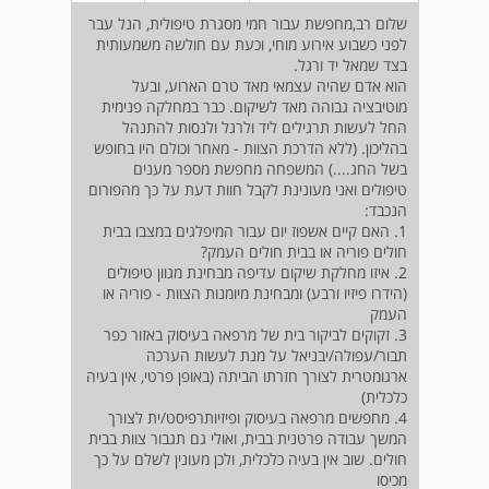
שלום רב,מחפשת עבור חמי מסגרת טיפולית, הנל עבר
לפני כשבוע אירוע מוחי, וכעת עם חולשה משמעותית
בצד שמאל יד ורגל.
הוא אדם שהיה עצמאי מאד טרם הארוע, ובעל
מוטיבציה גבוהה מאד לשיקום. כבר במחלקה פנימית
החל לעשות תרגילים ליד ולרגל ולנסות להתנהל
בהליכון. (ללא הדרכת הצוות - מאחר וכולם היו בחופש
בשל החג....) המשפחה מחפשת מספר מענים
טיפולים ואני מעונינת לקבל חוות דעת על כך מהפורום
הנכבד:
1. האם קיים אשפוז יום עבור המיפלגים במצבו בבית
חולים פוריה או בבית חולים העמק?
2. איזו מחלקת שיקום עדיפה מבחינת מגוון טיפולים
(הידרו פיזיו ורבע) ומבחינת מיומנות הצוות - פוריה או
העמק
3. זקוקים לביקור בית של מרפאה בעיסוק באזור כפר
תבור/עפולה/יבניאל על מנת לעשות הערכה
ארגומטרית לצורך חזרתו הביתה (באופן פרטי, אין בעיה
כלכלית)
4. מחפשים מרפאה בעיסוק ופיזיותרפיסט/ית לצורך
המשך עבודה פרטנית בבית, ואולי גם תגבור צוות בבית
חולים. שוב אין בעיה כלכלית, ולכן מעונין לשלם על כך
מכיסו