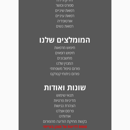
היריון ולידה
ספורט וכושר
רפואת שיניים
רפואת עיניים
אורטופדיה
רפואת נשים
המומלצים שלנו
חיפוש מרפאות
חיפוש רופאים
מחשבונים
המגזין שלנו
פורום טיפול משפחתי
פורום ניתוחי קטרקט
שונות ואודות
תנאי שימוש
מדיניות פרטיות
הצהרת נגישות
פרסם אצלנו
אודותינו
בקשת מחיקת הודעה מהפורום
טופס לדיווח על תוכן בעייתי