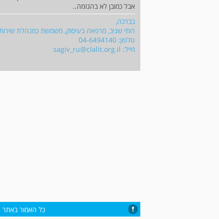
אבל כמובן לא בהגזמה..
בברכה,
רותי שגיב, מרפאה בעיסוק, משמשת כמנהלת שירות ה
טלפון: 04-6494140
מייל:
sagiv_ru@clalit.org.il
כל האמור באתר הי