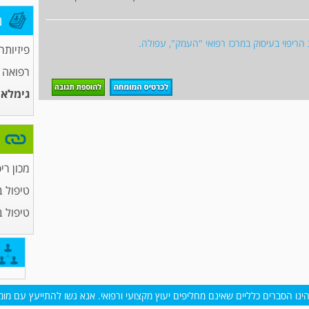
מ
ריפוי בעיסוק במרכז רפואי "העמק", עפולה.
פיזיותר
רפואה 
גימלאי
מכון ריפ
טיפול 
טיפול 
נו הסברים כלליים שאינם מחליפים יעוץ מקצועי ורפואי. אנא גשו להתייעץ עם מומח