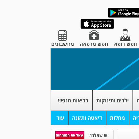
ה
ילדים ותינוקות
בריאות הנפש
יה
מחלות
דיאטה ותזונה
עוד
יש שאלה?