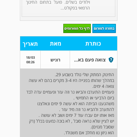
וילודים בשלים. פועל בתחום החינוך
הרפואי בפקולט...
כותרת
מאת
תאריך
18/03
צואה פעם באף פעם
רוניש
08:26
התינוק המתוק שלי נולד בשבוע 29.
במהלך שהותו בפגייה היו 3-4 מקרים בהם לא עשה
צואה 4 ימים.
פעמיים התערבו והביאו נר וזה עזר ופעמיים עדה לבד
ביום הרביעי או החמישי .
משהגענו הביתה הוא לא עשה 9 ימים ונאלצנו
להתערב ולהביא נר וזה מיד עזר .
מאז אותו יום עברו עוד 7 ימים ושוב לא עושה .
יש לציין שלא נראה סובל , לא בוכה כמעט בכלל (רק
שסובל מגזים).
הוא ניזון נוו מחלב אם משנולד.