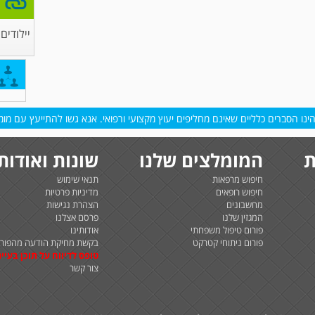
יילודים
נו הסברים כלליים שאינם מחליפים יעוץ מקצועי ורפואי. אנא גשו להתייעץ עם מומח
ת
המומלצים שלנו
שונות ואודות
חיפוש מרפאות
תנאי שימוש
חיפוש רופאים
מדיניות פרטיות
מחשבונים
הצהרת נגישות
המגזין שלנו
פרסם אצלנו
פורום טיפול משפחתי
אודותינו
פורום ניתוחי קטרקט
בקשת מחיקת הודעה מהפורו
טופס לדיווח על תוכן בעיית
צור קשר