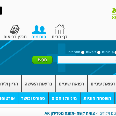
פורומים
רופאים
מאמרים
רפואת עיניים
רפואת שיניים
בריאות האישה
הריון וליד
משפחה וזוגיות
מיניות ויחסים
ספורט וכושר
אורטופד
ם ויילודים
>
צואה קשה -תזונה נוטרילון AR