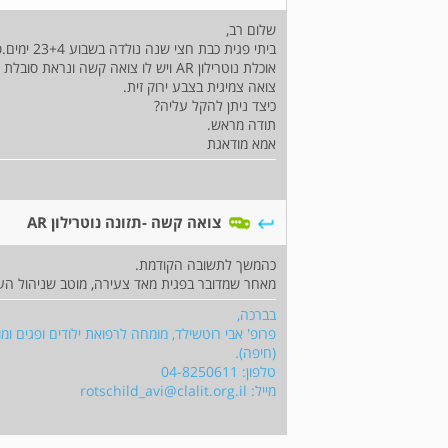
שלום רב,
ביתי פגית כבת חצי שנה נולדה בשבוע 23+4 ימים.סובלת מרפלוקס. מקבלת אומפרדקס.
אוכלת נוטרילון AR ויש לו צואה קשה ונראת סובלת לאחר האוכל.
צואה צמיגית בצבע ירוק זית.
כיצד ניתן להקל עליה?
תודה מראש.
אמא מודאגת
צואה קשה -תזונה נוטרילון AR
כהמשך לתשובה הקודמת.
מאחר שמדובר בפגית מאד צעירה, מוטב שניהול הע
בברכה,
פרופ' אבי רוטשילד, מומחה לרפואת ילודים ופגים ו
(חיפה).
טלפון: 04-8250611
מייל:
rotschild_avi@clalit.org.il