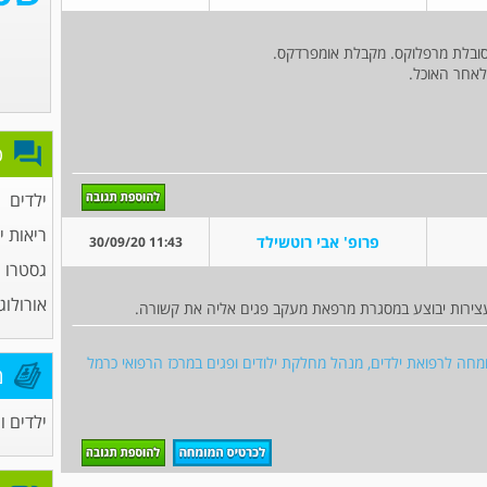
פ
ילדים
ריאות י
פרופ' אבי רוטשילד
11:43 30/09/20
גסטרו י
אורולוג
צירות יבוצע במסגרת מרפאת מעקב פגים אליה את קשורה.
מומחה לרפואת ילדים, מנהל מחלקת ילודים ופגים במרכז הרפואי כרמל
מ
ילדים ו