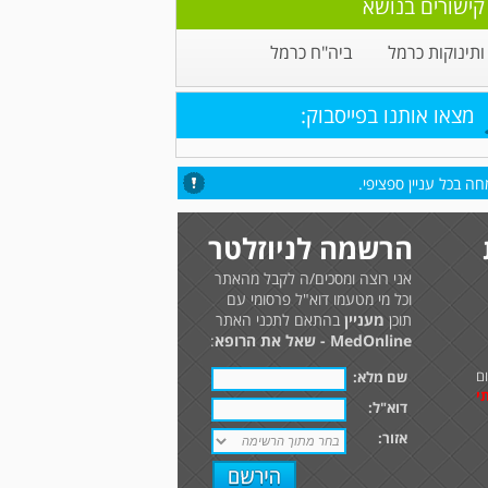
קישורים בנושא
 ותינוקות כרמל
ביה"ח כרמל
מצאו אותנו בפייסבוק:
ה בכל עניין ספציפי.
הרשמה לניוזלטר
אני רוצה ומסכים/ה לקבל מהאתר
וכל מי מטעמו דוא"ל פרסומי עם
תוכן
מעניין
בהתאם לתכני האתר
MedOnline - שאל את הרופא
:
ם
שם מלא:
י
דוא"ל:
אזור: