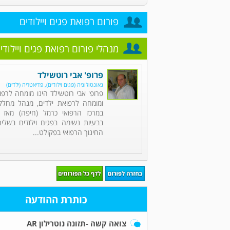
פורום רפואת פגים ויילודים
מנהלי פורום רפואת פגים ויילודי
פרופ' אבי רוטשילד
נאונטולוגיה (פגים וילודים), פדיאטריה (ילדים)
פרופ' אבי רוטשילד הינו מומחה לרפוא
ומומחה לרפואת ילדים, מנהל מחלקת
בבעיות נשימה בפגים וילודים בשלי
החינוך הרפואי בפקולט...
כותרת ההודעה
צואה קשה -תזונה נוטרילון AR