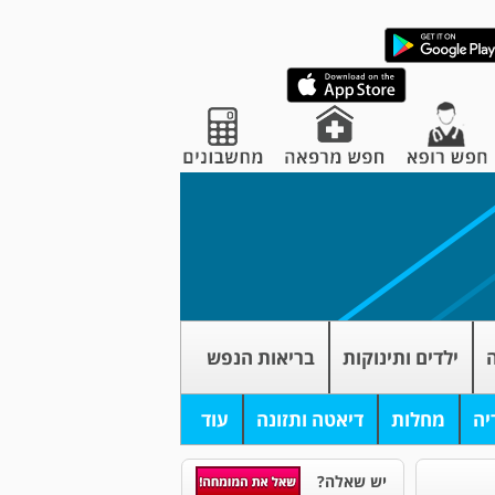
ה
ילדים ותינוקות
בריאות הנפש
יה
מחלות
דיאטה ותזונה
עוד
יש שאלה?