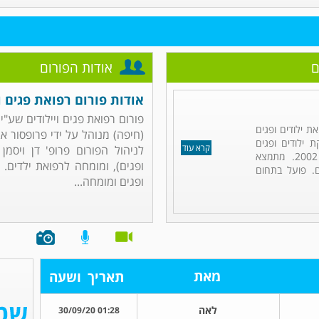
ם
אודות הפורום
אודות פורום רפואת פגים וי
פורום רפואת פגים ויילודים שע"י 
ת ילודים ופגים
(חיפה) מנוהל על ידי פרופסור אב
 ילודים ופגים
קרא עוד
לניהול הפורום פרופ' דן ויסמן
במרכז הרפואי כרמל (חיפה) מאז 2002. מתמצא
ופגים), ומומחה לרפואת ילדים. 
ם. פועל בתחום
ופגים ומומחה...
מאת
תאריך
ושעה
לאה
01:28 30/09/20