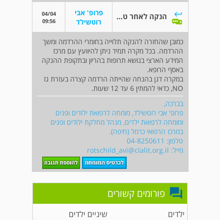
פרופ' אבי
04/04
הנקה לאחר טיפול שיניים
09:56
רוטשילד
כמובן שהחזרה להנקה תלוייה בחומרי ההרדמה ומשך
ההרדמה. בכל מקרה תמיד ניתן להיוועץ עם מרכז
המידע הארצי בנושא תרופות בהריון ובתקופת ההנקה
באסף הרופא.
במקרה דנן בהנחה שהייתה הרדמה קצרה בעזרת גז
NO, כדאי להמתין 6 עד 12 שעות.
בברכה,
פרופ' אבי רוטשילד, מומחה לרפואת ילודים ופגים
ומומחה לרפואת ילדים, מנהל מחלקת ילודים ופגים
במרכז הרפואי כרמל (חיפה).
טלפון: 04-8250611
מייל:
rotschild_avi@clalit.org.il
פורומים קשורים
ילדים
שיניים ילדים