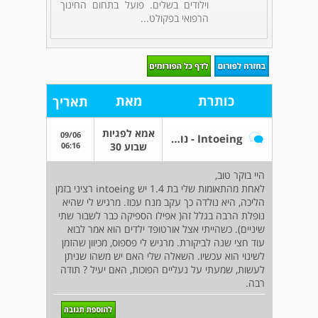
וילודים בשלים. פועל בתחום החינוך
הרפואי בפקולט...
כותרת
מאת
תאריך
אמא לפגיות
09/06
Intoeing - נובע ממנח עכוז
06:16
שבוע 30
היי בוקר טוב,
לאחת מהתאומות שלי בת 1.4 יש intoeing רציני בזמן
הליכה, היא נולדה כך עקב מנח עכוז. מרגיש לי שהיא
נופלת הרבה בגלל זה( אפילו הספיקה כבר לשבור שתי
שיניים). כשהייתי אצל אורטופד ילדים הוא אמר לבוא
עוד חצי שנה לביקורת. מרגיש לי פספוס, מכיוון שהזמן
לשינוי הוא עכשיו. השאלה שלי האם יש משהו שניתן
לעשות, שמעתי על נעליים הפוכות, האם יעיל ? תודה
רבה.