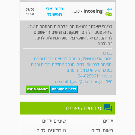
פרופ' אבי
09/06
Intoeing - נובע ממנח עכוז
11:08
רוטשילד
לצערי שאלתך נמצאת מחוץ לתחום ההתמחות שלי,
שהיא פגים, יילודים ותינוקות בחודשים הראשונים
לחייהם. עדיף להיוועץ באורטופד/נוירולוג ילדים.
בהצלחה.
בברכה,
פרופ' אבי רוטשילד, מומחה לרפואת ילודים ופגים
ומומחה לרפואת ילדים, מנהל מחלקת ילודים ופגים
במרכז הרפואי כרמל (חיפה).
טלפון: 04-8250611
מייל:
rotschild_avi@clalit.org.il
פורומים קשורים
ילדים
שיניים ילדים
ריאות ילדים
נוירולוגיה ילדים