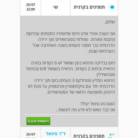
25/07
תסנינים בקרנית
שי
22:09
שלום,
אני כשנה אחרי אדנו וירוס שלאחריו התפתחו עכירויןת
מרובות ופזורות. טופלתי בסטרואידים תוך ירידה
הדרגתית כבר מספר פעמים בשנה האחרונה אבל
העכירויות שבות.
כיום בבדיקה מרופא בעין שמאל יש 6 נקודות במרכז
הראייה ובימים 2 נקודות. הראייה בשמאל 6/8 (בטיפול
סטרואידלי)
הרופא המליץ סטרודקס 3 פעמים ביום תוך ירידה
הדרגתית יחד עם ציקלוספורין ופרוטופיק על מנת לא
להינזק מתופעות הלוואי של הסטרואידים.
האם זהו טיפול יעיל?
אני כבר נואש ולא יודע מה לעשות..
ד"ר מיכאל
25/07
תסנינים בקרנית