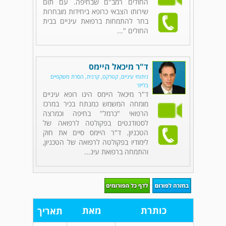
החולים רמב"ם שבחיפה. עם תום
שירותו הצבאי כרופא ביחידות מובחרות
בחר להתמחות ברפואת עיניים בבית
החולים "...
ד"ר מיכאל היימס
ניתוחי עיניים, קטרקט, קרנית, הסרת משקפיים
בלייזר
ד"ר מיכאל היימס הינו רופא עיניים
מומחה המשמש כמנתח בכיר במרכז
הרפואי "כרמל" בחיפה וכמרצה
לסטודנטים בפקולטה לרפואה של
הטכניון. ד"ר היימס סיים את חוק
לימודיו בפקולטה לרפואה של הטכניון,
והתמחה ברפואת עינ...
כותרת
מאת
תאריך