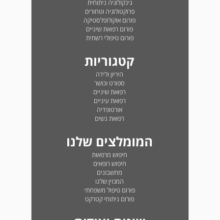
גינקולוגיה ניתוחית
פרוקטולוגיה וטחורים
פורום אוקולופלסטיקה
פורום רפואת שיניים
פורום טיפולי רשתית
קטגוריות
היריון ולידה
ספורט וכושר
רפואת שיניים
רפואת עיניים
אורטופדיה
רפואת נשים
המומלצים שלנו
חיפוש מרפאות
חיפוש רופאים
מחשבונים
המגזין שלנו
פורום טיפול משפחתי
פורום ניתוחי קטרקט