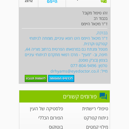
23:12
היימס
זהו טיפול מקובל
בכבוד רב
ד"ר מיכאל היימס
בברכה,
ד"ר מיכאל היימס הינו רופא עיניים, מומחה לניתוחי
קטרקט וקרנית.
מטפל ומנתח גם במרפאתו הפרטית ברחוב מוריה 44,
חיפה, וב- "מעין" - מרכז רפואי מתקדם לניתוחי עיניים
בצפון (בצ'ק פוסט).
טלפון: 077-804-9496
מייל:
drhyams@eyedoctor.co.il
פורומים קשורים
טיפולי רישתית
פלסטיקה של העין
ניתוח קטרקט
הפורום הכללי
מילוי קמטים
בוטוקוס