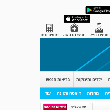
ה
ילדים ותינוקות
בריאות הנפש
יה
מחלות
דיאטה ותזונה
עוד
יש שאלה?