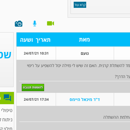
קרא עוד
מאת
תאריך
ושעה
נועם
10:31 24/07/21
ועמד להשתלת קרנית. האם זה שיש לי פזילה יכול להשפיע על ריפוי
על הדרך?
פ
ד"ר מיכאל היימס
17:34 24/07/21
טיפולי 
ר החלמת ההשתלה
ניתוח 
מילוי ק