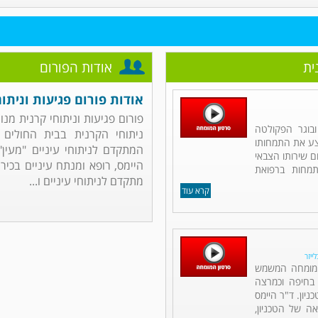
ית
אודות הפורום
אודות פורום פגיעות וניתוח
פורום פגיעות וניתוחי קרנית מנו
ובוגר הפקולטה
ניתוחי הקרנית בבית החולים 
יצע את התמחותו
המתקדם לניתוחי עיניים "מעין"
 שירותו הצבאי
היימס, רופא ומנתח עיניים בכיר 
תמחות ברפואת
מתקדם לניתוחי עיניים ו...
קרא עוד
ייזר
ם מומחה המשמש
 בחיפה וכמרצה
יון. ד"ר היימס
אה של הטכניון,