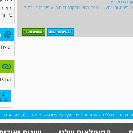
 קטרקט וקרנית.
מטפל ומנתח גם במרפאתו הפרטית ברחוב מוריה 44, חיפה, וב- "מעין" - מרכז רפואי מתקדם לניתוחי עיניים בצפון (בצ'ק
מחלות ע
בלייזר
מ
רפואת ע
השתלת 
נו הסברים כלליים שאינם מחליפים יעוץ מקצועי ורפואי. אנא גשו להתייעץ עם מומח
ת
המומלצים שלנו
שונות ואודות