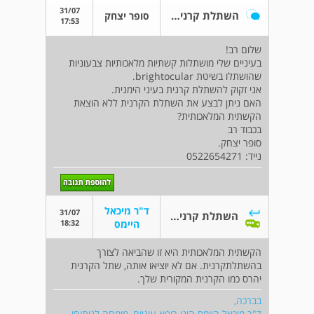
31/07
השתלת קרנית בעין שבה מושתלת קשתית מלאכותית.
סופר יצחק
17:53
שלום רב!
בעיניים שלי מושתלות קשתיות מלאכותיות צבעוניות
שהושתלו בשיטת brightocular.
אני זקוק להשתלת קרנית בעיני הימנית.
האם ניתן לבצע את השתלת הקרנית ללא הוצאת
הקשתית המלאכותית?
בכבוד רב
סופר יצחק.
נייד: 0522654271
ד"ר מיכאל
31/07
השתלת קרנית בעין שבה מושתלת קשתית מלאכותית.
18:32
היימס
הקשתית המלאכותית היא זו שהביאה לצורך
בהשתלתקרנית. אם לא יוציאו אותה, שתל הקרנית
יהרס כמו הקרנית המקורית שלך.
בברכה,
ד"ר מיכאל היימס הינו רופא עיניים, מומחה לניתוחי