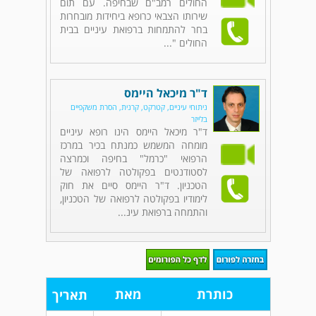
החולים רמב"ם שבחיפה. עם תום
שירותו הצבאי כרופא ביחידות מובחרות
בחר להתמחות ברפואת עיניים בבית
החולים "...
ד"ר מיכאל היימס
ניתוחי עיניים, קטרקט, קרנית, הסרת משקפיים
בלייזר
ד"ר מיכאל היימס הינו רופא עיניים
מומחה המשמש כמנתח בכיר במרכז
הרפואי "כרמל" בחיפה וכמרצה
לסטודנטים בפקולטה לרפואה של
הטכניון. ד"ר היימס סיים את חוק
לימודיו בפקולטה לרפואה של הטכניון,
והתמחה ברפואת עינ...
כותרת
מאת
תאריך