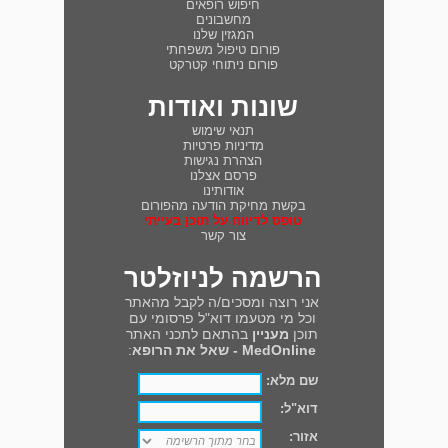
חיפוש רופאים
מחשבונים
המגזין שלנו
פורום טיפול משפחתי
פורום ניתוחי קטרקט
שונות ואודות
תנאי שימוש
מדיניות פרטיות
הצהרת נגישות
פרסם אצלנו
אודותינו
בקשת מחיקת הודעה מהפורום
טופס לדיווח על תוכן בעייתי
צור קשר
הרשמה לניוזלטר
אני רוצה ומסכים/ה לקבל מהאתר
וכל מי מטעמו דוא"ל פרסומי עם
תוכן
מעניין
בהתאם לתכני האתר
MedOnline - שאל את הרופא
:
שם מלא:
דוא"ל:
אזור: