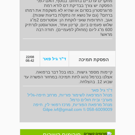
מחקרים עדכניים בתחום. בנוסף, האם לפני
הפסקה יש צורך בבדיקת דם לודא רמת
פרוגרסטרון בסרום או שהיא לא משקפת את רמתו
ברחם? (גם על נושא זה נתקלת בדעות שונות).
אגב, התרופות שאני לוקחת הן: אסטרופם 2מ"ג
שלוש פעמים ביום, קרינון אחד, אוטרוגסטן לנרתיק
600 מ"ג ליום (מחולק לפעמיים). תודה רבה
מראש!
22/08
ד"ר גיל פאר
הפסקת תמיכה
08:42
קיימות מספר גישות...כמו בכל דבר ברפואה.
אצלנו בכרמל נהוג לתת תמיכה במחזור הפשרה עד
שבוע 12. בהצלחה.
ד"ר גיל פאר
מנהל המרפאה לשימור פוריות, מרחב חיפה-גליל
מערבי ובית חולים כרמל.
מנהל מרפאת הפוריות, מרכז רפואי לין, חיפה
Gilpe.ivf@gmail.com
\\ 058-6009009
פורומים קשורים