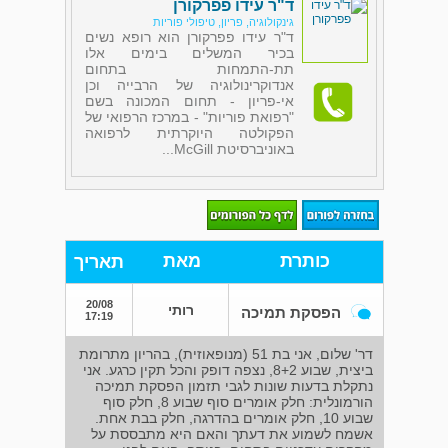
ד"ר עידו פפרקורן
גינקולוגיה, פריון, טיפולי פוריות
ד"ר עידו פפרקורן הוא רופא נשים
בכיר המשלים בימים אלו
תת-התמחות בתחום
אנדוקרינולוגיה של הרבייה וכן
אי-פריון - תחום המכונה בשם
"רפואת פוריות" - במרכז הרפואי של
הפקולטה היוקרתית לרפואה
באוניברסיטת McGill...
כותרת
מאת
תאריך
20/08
רותי
הפסקת תמיכה
17:19
דר' שלום, אני בת 51 (מנופאוזית), בהריון מתרומת
ביצית, שבוע 8+2, נצפה דופק והכל תקין כרגע. אני
נתקלת בדעות שונות לגבי תזמון הפסקת תמיכה
הורמונלית: חלק אומרים סוף שבוע 8, חלק סוף
שבוע 10, חלק אומרים בהדרגה, חלק בבת אחת.
אשמח לשמוע את דעתך והאם היא מתבססת על