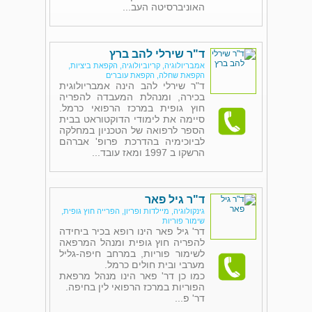
האוניברסיטה העב...
ד"ר שירלי להב ברץ
אמבריולוגיה, קריוביולוגיה, הקפאת ביציות,
הקפאת שחלה, הקפאת עוברים
ד"ר שירלי להב הינה אמבריולוגית
בכירה, ומנהלת המעבדה להפריה
חוץ גופית במרכז הרפואי כרמל.
סיימה את לימודי הדוקטוראט בבית
הספר לרפואה של הטכניון במחלקה
לביוכימיה בהדרכת פרופ' אברהם
הרשקו ב 1997 ומאז עובד...
ד"ר גיל פאר
גינקולוגיה, מיילדות ופריון, הפרייה חוץ גופית,
שימור פוריות
דר' גיל פאר הינו רופא בכיר ביחידה
להפריה חוץ גופית ומנהל המרפאה
לשימור פוריות, במרחב חיפה-גליל
מערבי ובית חולים כרמל.
כמו כן דר' פאר הינו מנהל מרפאת
הפוריות במרכז הרפואי לין בחיפה.
דר' פ...