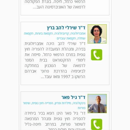
הרפואי כרמל, חיפה. בוגרת הפקולטה
לרפואה של האוניברסיטה העב...
ד"ר שירלי להב ברץ
אמבריולוגיה, קריוביולוגיה, הקפאת ביציות, הקפאת
שחלה, הקפאת עוברים
ד"ר שירלי להב הינה אמבריולוגית
בכירה, ומנהלת המעבדה להפריה חוץ
גופית במרכז הרפואי כרמל. סיימה את
לימודי הדוקטוראט בבית הספר
לרפואה של הטכניון במחלקה
לביוכימיה בהדרכת פרופ' אברהם
הרשקו ב 1997 ומאז עובד...
ד"ר גיל פאר
גינקולוגיה, מיילדות ופריון, הפרייה חוץ גופית, שימור
פוריות
דר' גיל פאר הינו רופא בכיר ביחידה
להפריה חוץ גופית ומנהל המרפאה
לשימור פוריות, במרחב חיפה-גליל
מערבי ובית חולים כרמל.