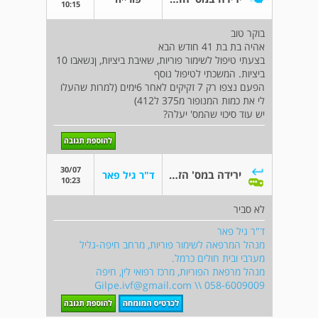
10:15
בוקר טוב
אהיה בת בת 41 חודש הבא
בצעתי טיפול לשימור פוריות, שאיבת ביציות, ןנשאבו 10
ביציות. המשכתי לטיפול נוסף
הפעם נצפו רק 7 זקיקים לאחר 6ימים (למרות שהעלו
לי את כמות המנופור מ375 ל412)
יש עוד סיכוי שהמס' יעלה?
30/07
ירידה במס' הזקיקים
ד"ר גיל פאר
10:23
לא סביר
ד"ר גיל פאר
מנהל המרפאה לשימור פוריות, מרחב חיפה-גליל
מערבי ובית חולים כרמל.
מנהל מרפאת הפוריות, מרכז רפואי לין, חיפה
Gilpe.ivf@gmail.com
\\ 058-6009009