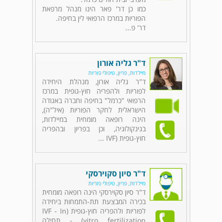
כמו כן דר' פאר הינו מנהל מרפאת
הפוריות במרכז הרפואי לין בחיפה.
דר' פ...
ד"ר גליה אורון
מיילדות, פריון, טיפולי פוריות
ד"ר גליה אורון, מנהלת היחידה
לפוריות ולהפריה חוץ-גופית במרכז
הרפואי "כרמל" בחיפה וחברה באגודה
הישראלית לחקר הפוריות (איל"ה),
הינה רופאה מומחית במיילדות,
בגינקולוגיה, וכן בפריון ובהפריה
חוץ-גופית (IVF ...
ד"ר סיון סקוירסקי
מיילדות, פריון, טיפולי פוריות
ד"ר סיון סקוירסקי הינה רופאה מומחית
בכירה המבצעת תת-התמחות ביחידה
לפוריות ולהפריה חוץ-גופית (IVF - In
vitro fertilization) - תחילה