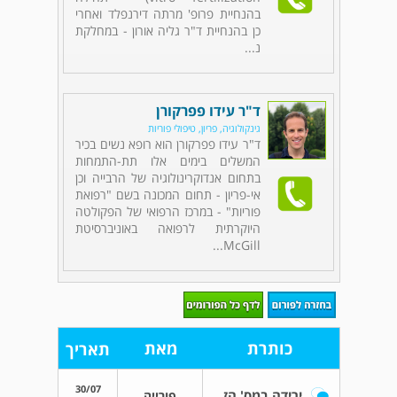
בהנחיית פרופ' מרתה דירנפלד ואחרי
כן בהנחיית ד"ר גליה אורון - במחלקת
נ...
ד"ר עידו פפרקורן
גינקולוגיה, פריון, טיפולי פוריות
ד"ר עידו פפרקורן הוא רופא נשים בכיר
המשלים בימים אלו תת-התמחות
בתחום אנדוקרינולוגיה של הרבייה וכן
אי-פריון - תחום המכונה בשם "רפואת
פוריות" - במרכז הרפואי של הפקולטה
היוקרתית לרפואה באוניברסיטת
McGill...
כותרת
מאת
תאריך
30/07
ירידה במס' הזקיקים
פורייה