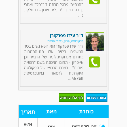
בהנחיית פרופ' מרתה דירנפלד ואחרי
כן בהנחיית ד"ר גליה אורון - במחלקת
נ...
ד"ר עידו פפרקורן
גינקולוגיה, פריון, טיפולי פוריות
ד"ר עידו פפרקורן הוא רופא נשים בכיר
המשלים בימים אלו תת-התמחות
בתחום אנדוקרינולוגיה של הרבייה וכן
אי-פריון - תחום המכונה בשם "רפואת
פוריות" - במרכז הרפואי של הפקולטה
היוקרתית לרפואה באוניברסיטת
McGill...
כותרת
מאת
תאריך
04/08
קרי לילה לפני IVF
אורן