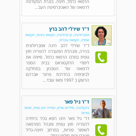
הרפואי כרמל, חיפה. בוגרת הפקולטה
לרפואה של האוניברסיטה העב...
ד"ר שירלי להב ברץ
אמבריולוגיה, קריוביולוגיה, הקפאת ביציות, הקפאת
שחלה, הקפאת עוברים
ד"ר שירלי להב הינה אמבריולוגית
בכירה, ומנהלת המעבדה להפריה חוץ
גופית במרכז הרפואי כרמל. סיימה את
לימודי הדוקטוראט בבית הספר
לרפואה של הטכניון במחלקה
לביוכימיה בהדרכת פרופ' אברהם
הרשקו ב 1997 ומאז עובד...
ד"ר גיל פאר
גינקולוגיה, מיילדות ופריון, הפרייה חוץ גופית, שימור
פוריות
דר' גיל פאר הינו רופא בכיר ביחידה
להפריה חוץ גופית ומנהל המרפאה
לשימור פוריות, במרחב חיפה-גליל
מערבי ובית חולים כרמל.