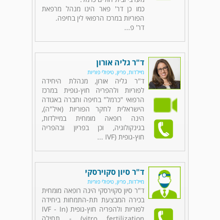
כמו כן דר' פאר הינו מנהל מרפאת
הפוריות במרכז הרפואי לין בחיפה.
דר' פ...
ד"ר גליה אורון
מיילדות, פריון, טיפולי פוריות
ד"ר גליה אורון, מנהלת היחידה
לפוריות ולהפריה חוץ-גופית במרכז
הרפואי "כרמל" בחיפה וחברה באגודה
הישראלית לחקר הפוריות (איל"ה),
הינה רופאה מומחית במיילדות,
בגינקולוגיה, וכן בפריון ובהפריה
חוץ-גופית (IVF ...
ד"ר סיון סקוירסקי
מיילדות, פריון, טיפולי פוריות
ד"ר סיון סקוירסקי הינה רופאה מומחית
בכירה המבצעת תת-התמחות ביחידה
לפוריות ולהפריה חוץ-גופית (IVF - In
vitro fertilization) - תחילה