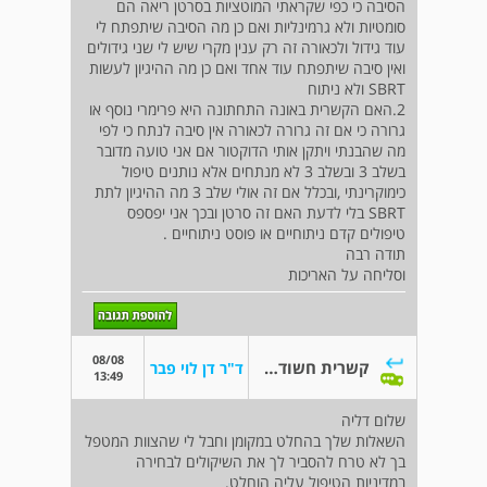
הסיבה כי כפי שקראתי המוטציות בסרטן ריאה הם
סומטיות ולא גרמינליות ואם כן מה הסיבה שיתפתח לי
עוד גידול ולכאורה זה רק ענין מקרי שיש לי שני גידולים
ואין סיבה שיתפתח עוד אחד ואם כן מה ההיגיון לעשות
SBRT ולא ניתוח
2.האם הקשרית באונה התחתונה היא פרימרי נוסף או
גרורה כי אם זה גרורה לכאורה אין סיבה לנתח כי לפי
מה שהבנתי ויתקן אותי הדוקטור אם אני טועה מדובר
בשלב 3 ובשלב 3 לא מנתחים אלא נותנים טיפול
כימוקרינתי ,ובכלל אם זה אולי שלב 3 מה ההיגיון לתת
SBRT בלי לדעת האם זה סרטן ובכך אני יפספס
טיפולים קדם ניתוחיים או פוסט ניתוחיים .
תודה רבה
וסליחה על האריכות
08/08
קשרית חשודה בריאות
ד"ר דן לוי פבר
13:49
שלום דליה
השאלות שלך בהחלט במקומן וחבל לי שהצוות המטפל
בך לא טרח להסביר לך את השיקולים לבחירה
במדיניות הטיפול עליה הוחלט.