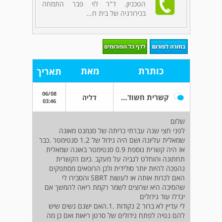
הטכניון. ד"ר לוי פבר התמחה
בכירורגיה של בית ח...
כותרת
מאת
תאריך
06/08
קשרית חשודה בריאות
דליה
03:46
שלום
לפני חצי שנה עברתי כריתה של סגמנט מאונה
שמאלית עליונה ושם היה גידול של 1.2 סנטימטר .כבר
אז היה קשרית נוספת 0.9 סנטימטר באונה שמאלית
תחתונה והוחלט לגביה על מעקב .כיום הקשרית
נהפכה להיות יותר סולידית ולכן הרופאים מסתפקים
האם לכרות אותה או לעשות SBRT והסבירו לי
שהסיבה היא שרוצים לשמר רקמת ריאה להמשך אם
יגדלו עוד גידולים
לי עדיין לא ברור 2 נקודות .1.האם ישנם נשים שיש
להם נטיה לפתח גידולים של סרטן ריאות ואם כן מה