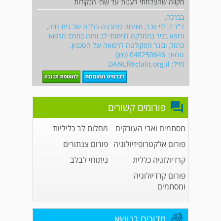
מקווה שהצלחתי לענות על שתי הנקודות
בברכה,
ד"ר דן לוי פבר, מומחה כירורגיה כללית של בית חזה,
ורופא בכיר במחלקה לניתוחי לב וחזה במרכז הרפואי
כרמל, ובוגר הפקולטה לרפואה של הטכניון.
טלפון: 048250646 (סיון)
מייל:
DANLf@clalit.org.il
פורומים קשורים
מסתמים ואבי העורקים
מחלות לב כליליות
פורום אלקטרופיזיולוגיה
פורום צנתורים
קרדיולוגיה כללית
ניתוחי לבלב
פורום קרדיולוגיה
ומסתמים
מדורים בנושא