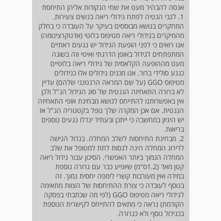
אנסה להבהיר מעט את שתי הנקודות אליהן התיחסת
1. לגבי הנטיה לפתח גידולי ריאה בנשים צעירות.
המחקרים בנושא מבוססים בעיקר על העובדה כי בחלק
מהמיקרים בגידולי ריאה מטיפוס בלוטי (אדנוקרצינומה)
אנו רואים כי לפני הופעת הגידול יש נגעים ראתיים
המתפתחים לגידול באופן הדרגתי ואיטי וזה בשונה
מעט מההופעה הקלאסית של גידולי ריאה בלוטיים
כנגע סולידי ברור. אנו מכנים גידולים אלו כגידולים
מטיפוס GGO (על שם המראה הרנטגני שלהם) עדיין
לא ברורה התאחיזה הגנטית של סוג הגידול הנ"ל ולכן
אין באפשרותנו להתייחס לנושא מבחינת אופי התאחיזה
הגנטית. אם אכן המקרה שלך נופל בקטגוריה הנ"ל אז
יש היגיון במחשבה כי ייתכן ובעתיד יגדלו נגעים נוספים
בריאות.
2. מבחינת התיחסות לשלב המחלה. בגדול הגישה
לדירוג המחלה הינה לנסות לתת למטופל את שלב
המחלה הנמוך ביותר האפשרי. הסיכון עבור גידול ריאה
קטן מאד (1.2ס"מ) שיופיע כבר עם גרורה נוספת
במידה ואין מעורבות קשרי לימפה יחסית נמוך. זה
בנוסף לעובדה כי צורת ההתיחסות של הצוות מתאימה
לגידולי ריאה מטיפוס GGO (לפי מה שכתבתי בפסקה
הקודמת) נראה כי מתאים להתייחס לקישרית הנוספת
בכגידול נוסף ולא כגרורה.