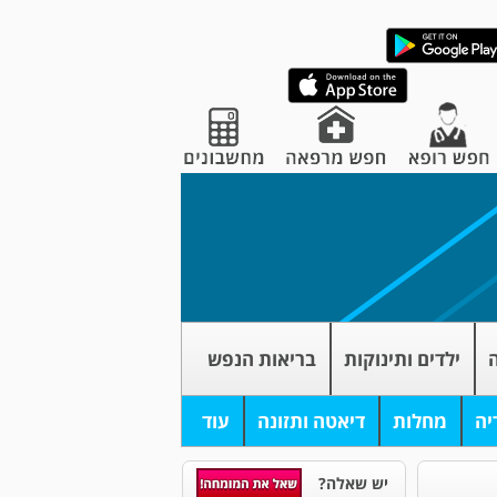
ה
ילדים ותינוקות
בריאות הנפש
יה
מחלות
דיאטה ותזונה
עוד
יש שאלה?