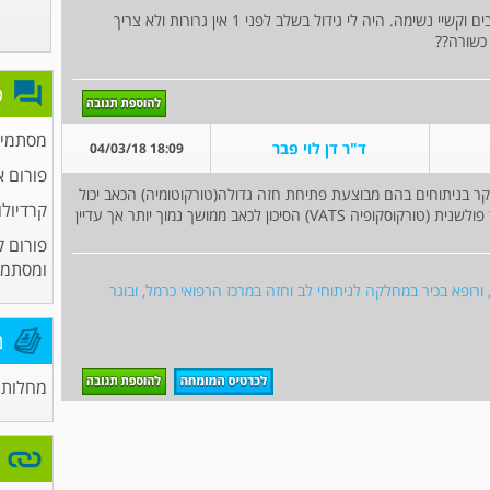
עברתי ניתוח ריאה לפני 10 חודשים ועדיין יש לי כאבים וקשיי נשימה. היה לי גידול בשלב לפני 1 אין גרורות ולא צריך
 כשורה??
פ
מסתמים
ד"ר דן לוי פבר
18:09 04/03/18
פורום א
ר בניתוחים בהם מבוצעת פתיחת חזה גדולה(טורקוטומיה) הכאב יכול
קרדיולו
להמשך זמן רב ואף להשאר לכל החיים. בגישה זעיר פולשנית (טורקוסקופיה VATS) הסיכון לכאב ממושך נמוך יותר אך עדיין
פורום ק
ומסתמי
 ורופא בכיר במחלקה לניתוחי לב וחזה במרכז הרפואי כרמל, ובוגר
מ
מחלות 