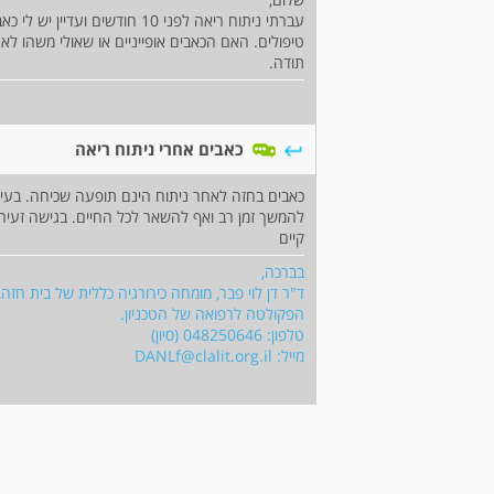
טיפולים. האם הכאבים אופייניים או שאולי משהו לא
תודה.
כאבים אחרי ניתוח ריאה
כאבים בחזה לאחר ניתוח הינם תופעה שכיחה. בעיק
קיים
בברכה,
ד"ר דן לוי פבר, מומחה כירורגיה כללית של בית חזה,
הפקולטה לרפואה של הטכניון.
טלפון: 048250646 (סיון)
מייל:
DANLf@clalit.org.il