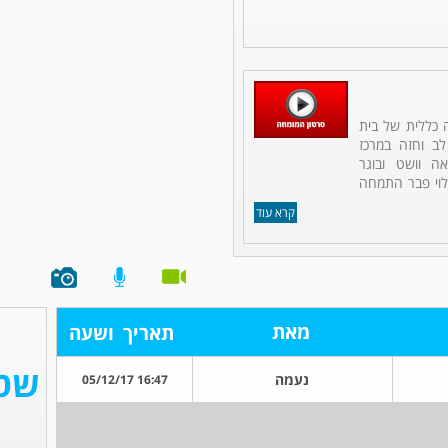
ה כללית של בית
לב וחזה במרכז
אה וושט ובוגר
לוי פבר התמחה
קרא עוד
מאת
תאריך
ושעה
נעמה
16:47 05/12/17