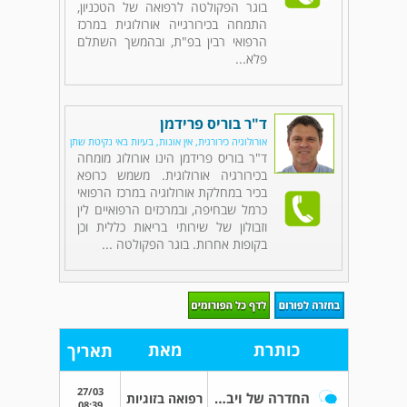
בוגר הפקולטה לרפואה של הטכניון,
התמחה בכירורגייה אורולוגית במרכז
הרפואי רבין בפ"ת, ובהמשך השתלם
פלא...
ד"ר בוריס פרידמן
אורולוגיה כירורגית, אין אונות, בעיות באי נקיטת שתן
ד"ר בוריס פרידמן הינו אורולוג מומחה
בכירורגיה אורולוגית. משמש כרופא
בכיר במחלקת אורולוגיה במרכז הרפואי
כרמל שבחיפה, ובמרכזים הרפואיים לין
וזבולון של שירותי בריאות כללית וכן
בקופות אחרות. בוגר הפקולטה ...
כותרת
מאת
תאריך
27/03
החדרה של ויברטור
רפואה בזוגיות
08:39