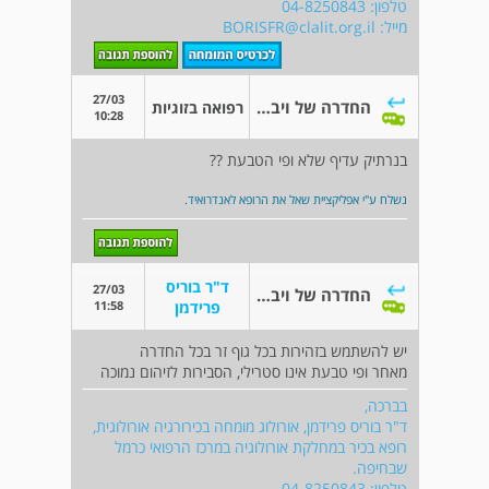
טלפון: 04-8250843
מייל:
BORISFR@clalit.org.il
27/03
החדרה של ויברטור
רפואה בזוגיות
10:28
בנרתיק עדיף שלא ופי הטבעת ??
נשלח ע"י אפליקציית שאל את הרופא לאנדרואיד.
ד"ר בוריס
27/03
החדרה של ויברטור
11:58
פרידמן
יש להשתמש בזהירות בכל גוף זר בכל החדרה
מאחר ופי טבעת אינו סטרילי, הסבירות לזיהום נמוכה
בברכה,
ד"ר בוריס פרידמן, אורולוג מומחה בכירורגיה אורולוגית,
רופא בכיר במחלקת אורולוגיה במרכז הרפואי כרמל
שבחיפה.
טלפון: 04-8250843