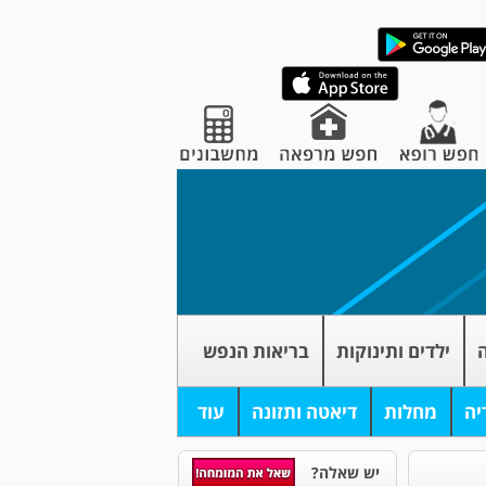
ה
ילדים ותינוקות
בריאות הנפש
יה
מחלות
דיאטה ותזונה
עוד
יש שאלה?