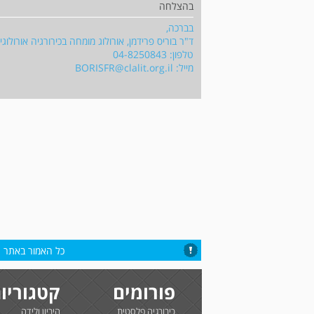
בהצלחה
בברכה,
ד"ר בוריס פרידמן, אורולוג מומחה בכירורגיה אורולו
טלפון: 04-8250843
מייל:
BORISFR@clalit.org.il
כל האמור באתר הי
פורומים
קטגוריו
כירורגיה פלסטית
היריון ולידה