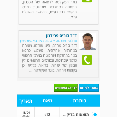
בוגר הפקולטה לרפואה של הטכניון,
התמחה בכירורגייה אורולוגית במרכז
הרפואי רבין בפ"ת, ובהמשך השתלם
פלא...
ד"ר בוריס פרידמן
אורולוגיה כירורגית, אין אונות, בעיות באי נקיטת שתן
ד"ר בוריס פרידמן הינו אורולוג מומחה
בכירורגיה אורולוגית. משמש כרופא
בכיר במחלקת אורולוגיה במרכז הרפואי
כרמל שבחיפה, ובמרכזים הרפואיים לין
וזבולון של שירותי בריאות כללית וכן
בקופות אחרות. בוגר הפקולטה ...
כותרת
מאת
תאריך
18/04
תוצאות בדיקת זרע
t12
03:04