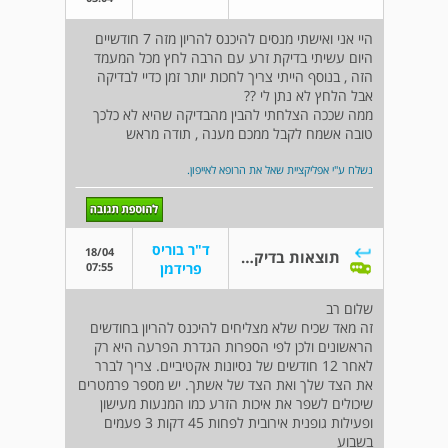
היי אני ואישתי מנסים להיכנס להריון מזה 7 חודשיים
היום עשיתי בדיקת זרע עם הרבה לחץ מכל המעמד
הזה , בנוסף הייתי צריך לחכות יותר זמן כדיי לבדיקה
אבל הלחץ לא נתן לי ??
ממה שככה הצלחתי להבין מהבדיקה שהיא לא כלכך
טובה אשמח לקבל ממכם מענה , תודה מראש
נשלח ע"י אפליקציית שאל את הרופא לאייפון.
ד"ר בוריס
18/04
תוצאות בדיקת זרע
07:55
פרידמן
שלום רב
זה מאד שכיח שלא מצליחים להיכנס להריון בחודשים
הראשונים ולכן לפי הספרות הגדרת הפרעה היא רק
לאחר 12 חודשים של נסיונות אקטיביים. צריך לברר
את הצד שלך ואת הצד של אשתך. יש מספר פרמטרים
שיכולים לשפר את איכות הזרע כמו המנעות מעישון
ופעילות גופנית אירובית לפחות 45 דקות 3 פעמים
בשבוע