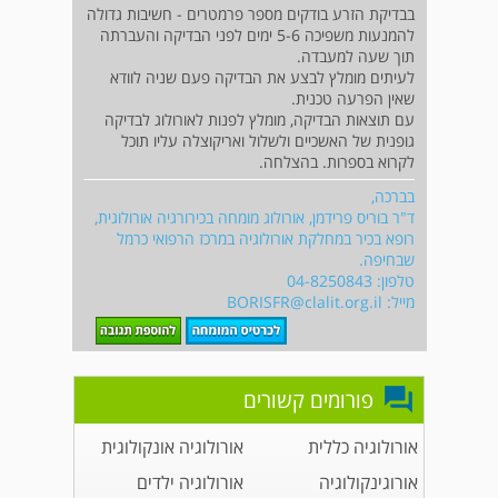
בבדיקת הזרע בודקים מספר פרמטרים - חשיבות גדולה
להמנעות משפיכה 5-6 ימים לפני הבדיקה והעברתה
תוך שעה למעבדה.
לעיתים מומלץ לבצע את הבדיקה פעם שניה לוודא
שאין הפרעה טכנית.
עם תוצאות הבדיקה, מומלץ לפנות לאורולוג לבדיקה
גופנית של האשכיים ולשלול ואריקוצלה עליו תוכל
לקרוא בספרות. בהצלחה.
בברכה,
ד"ר בוריס פרידמן, אורולוג מומחה בכירורגיה אורולוגית,
רופא בכיר במחלקת אורולוגיה במרכז הרפואי כרמל
שבחיפה.
טלפון: 04-8250843
מייל:
BORISFR@clalit.org.il
פורומים קשורים
אורולוגיה כללית
אורולוגיה אונקולוגית
אורוגינקולוגיה
אורולוגיה ילדים