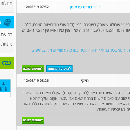
מחלות 
ד"ר בוריס פרידמן
07:52 12/06/19
מ
עוץ אורולוג שעוסק בשופכה ובפין (ד"ר אורי גור באיזור המרכז, ד"ר
עופר שיינפלד באיזור ירושליים וד"ר שאדי בדעאן באיזור חיפה והצפון) , לעבור הדמיה של הפין כמו MRI פין להבין האם יש
רפואת
מיניות
גית, רופא בכיר במחלקת אורולוגיה במרכז הרפואי כרמל שבחיפה.
מיקי
08:26 12/06/19
פר שנפלד אשר ניתח אותי(לתיקון העקמת). אין לרופאים תשובה או כל
אני שוב עם כאבים קשים ברמה שאם אני עכשיו אקום ואלך לרופא
ן הוא איבר חשוב אך יוצא מצב שאני נכה שמרותק למיטה בגללו. האם
ם לא יסכימו לעשות?