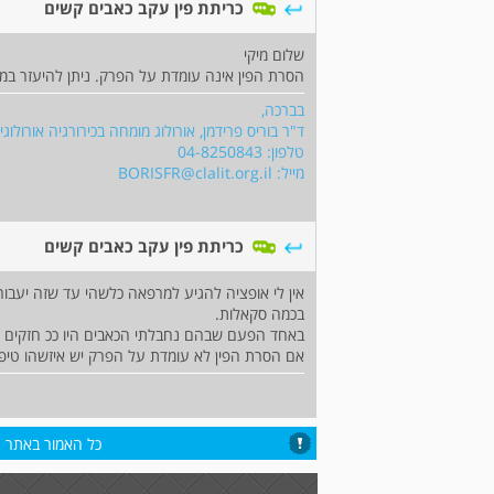
כריתת פין עקב כאבים קשים
שלום מיקי
הסרת הפין אינה עומדת על הפרק. ניתן להיעזר ב
בברכה,
ד"ר בוריס פרידמן, אורולוג מומחה בכירורגיה אורולו
טלפון: 04-8250843
מייל:
BORISFR@clalit.org.il
כריתת פין עקב כאבים קשים
אין לי אופציה להגיע למרפאה כלשהי עד שזה יעבור 
בכמה סקאלות.
באחד הפעם שבהם נחבלתי הכאבים היו ככ חזקים שא
אם הסרת הפין לא עומדת על הפרק יש איזשהו טיפ
כל האמור באתר הי