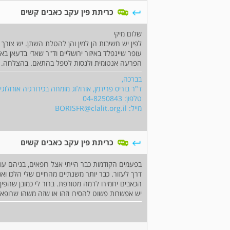
כריתת פין עקב כאבים קשים
שלום מיקי
לפין יש חשיבות הן למין והן להטלת השתן. יש צורך בי
הפרעה אנטומית ולנסות לטפל בהתאם. בהצלחה.
בברכה,
ד"ר בוריס פרידמן, אורולוג מומחה בכירורגיה אורולו
טלפון: 04-8250843
מייל:
BORISFR@clalit.org.il
כריתת פין עקב כאבים קשים
בפעמים הקודמות כבר הייתי אצל רופאים, בניהם עו
דרך לעזור. כבר יותר משנתיים מהחיים שלי הלכו ו
הכאבים יחמירו לרמה מטורפת. ברור לי כמובן שהפי
יש אפשרות פשוט להסירו וזהו או שזה משהו שרופאי