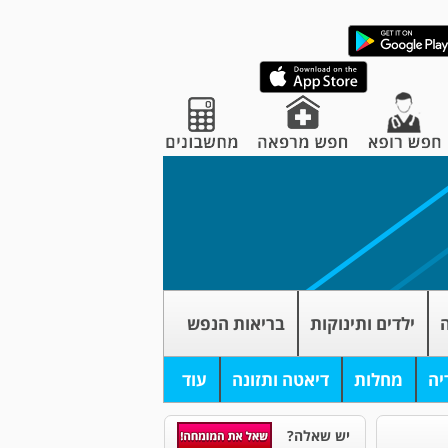
ה
ילדים ותינוקות
בריאות הנפש
יה
מחלות
דיאטה ותזונה
עוד
יש שאלה?