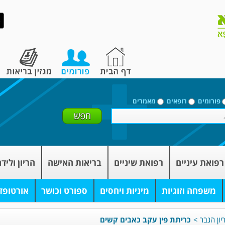
פורומים
רופאים
מאמרים
רפואת עיניים
רפואת שיניים
בריאות האישה
הריון וליד
משפחה וזוגיות
מיניות ויחסים
ספורט וכושר
אורטופד
יון הגבר
>
כריתת פין עקב כאבים קשים