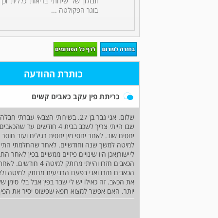
וזבולון של שירותי בריאות כללית וכן
בוגר הפקולטה ...
כותרת ההודעה
כריתת פין עקב כאבים קשים
שלום. אני גבר בן 27. בשירותי הצב
שבו הייתי צריך לשכב בבית 4 
יחסים שוב. לאחר יחסי מין יחסית רגילים ועוד חוסר
למיטה למשך שנה וחודשיים. לאחר שהחלמתי התייע
ליישור(אכן היו שינויים פיזיים ממשיים בפין לאחר הח
הכאבים חזרו והייתי מ
הכאבים חזרו ואני בפעם הרביעית מרותק למיטה ולא י
את הכאב. זה כאילו יש לי שבר בפין אבל בלי סימן ש
יותר. האם אפשר למצוא רופא שפשוט יסיר את הפין