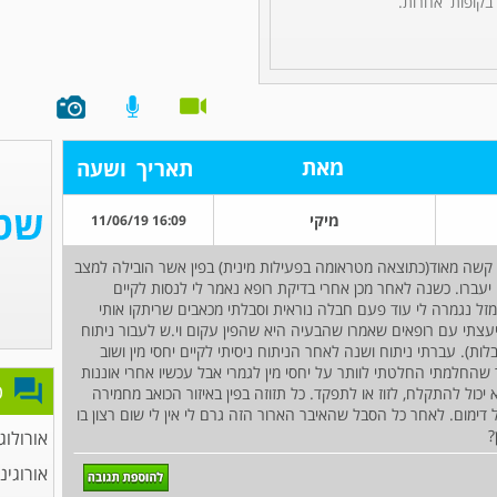
 בקופות אחרות.
מאת
תאריך
ושעה
מיקי
16:09 11/06/19
אי עברתי חבלה קשה מאוד(כתוצאה מטראומה בפעילות מינית) בפין אשר הובילה למצב
חודשים עד שהכאבים יעברו. כשנה לאחר מכן אחרי בדיקת רופא נאמר לי לנסות לקיים
 מזל נגמרה לי עוד פעם חבלה נוראית וסבלתי מכאבים שריתקו אותי
צתי עם רופאים שאמרו שהבעיה היא שהפין עקום וי.ש לעבור ניתוח
בלות). עברתי ניתוח ושנה לאחר הניתוח ניסיתי לקיים יחסי מין ושוב
רותק למיטה 4 חודשים. לאחר שהחלמתי החלטתי לוותר על יחסי מין לגמרי אבל עכשיו אחרי אוננות
פ
כול להתקלח, לזוז או לתפקד. כל תזוזה בפין באיזור הכואב מחמירה
ל דימום. לאחר כל הסבל שהאיבר הארור הזה גרם לי אין לי שום רצון בו
?
אורולוג
אורוגינ