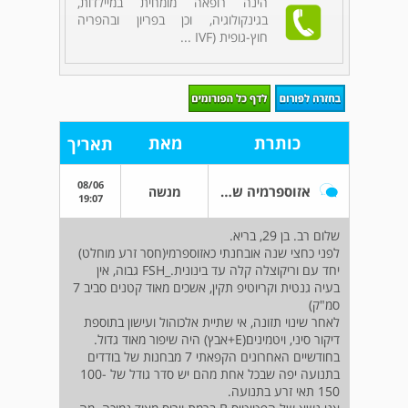
הינה רופאה מומחית במיילדות,
בגינקולוגיה, וכן בפריון ובהפריה
חוץ-גופית (IVF ...
כותרת
מאת
תאריך
08/06
אזוספרמיה שהשתפרה לבודדים בתנועה
מנשה
19:07
שלום רב. בן 29, בריא.
לפני כחצי שנה אובחנתי כאזוספרמי(חסר זרע מוחלט)
יחד עם וריקוצלה קלה עד בינונית._FSH גבוה, אין
בעיה גנטית וקריוטיפ תקין, אשכים מאוד קטנים סביב 7
סמ"ק)
לאחר שינוי תזונה, אי שתיית אלכוהול ועישון בתוספת
דיקור סיני, ויטמינים(E+אבץ) היה שיפור מאוד גדול.
בחודשיים האחרונים הקפאתי 7 מבחנות של בודדים
בתנועה יפה שבכל אחת מהם יש סדר גודל של 100-
150 תאי זרע בתנועה.