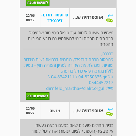
פרופסור מרתה
20/06
אזוספרמיה שהשתפרה לבודדים בתנועה
08:12
דירנפלד
מאמינה ששווה לנסות עוד טיפול.סיכוי טוב שבטיפול
חוזר תהיה הפריה ורצוי להשתמש גם בזרע טרי ביום
ההפריה
בברכה,
פרופסור מרתה דירנפלד, מומחית לרפואת נשים מילדות
ופוריות, ומנהלת את היחידה לפריון והפריה חוץ - גופית
(IVF) במרכז רפואי כרמל בחיפה.
טלפון: 04-8250335 \ 04-8342111 \
0544452217
מייל:
dirnfeld_martha@clalit.org.il
20/06
אזוספרמיה שהשתפרה לבודדים בתנועה
מנשה
08:27
בבית החולים טוענים שאם בפעם הבאה נעשה
אקטיבציה(הוספת קלציום יונופור) אז זה יכול לעזור