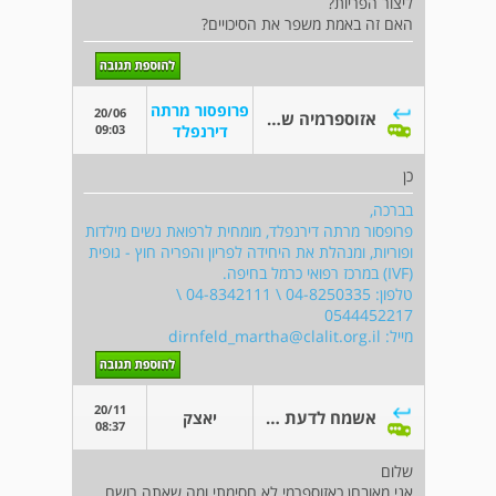
ליצור הפריות?
האם זה באמת משפר את הסיכויים?
פרופסור מרתה
20/06
אזוספרמיה שהשתפרה לבודדים בתנועה
09:03
דירנפלד
כן
בברכה,
פרופסור מרתה דירנפלד, מומחית לרפואת נשים מילדות
ופוריות, ומנהלת את היחידה לפריון והפריה חוץ - גופית
(IVF) במרכז רפואי כרמל בחיפה.
טלפון: 04-8250335 \ 04-8342111 \
0544452217
מייל:
dirnfeld_martha@clalit.org.il
20/11
אשמח לדעת פרטים
יאצק
08:37
שלום
אני מאובחן כאזוספרמי לא חסימתי ומה שאתה רושם