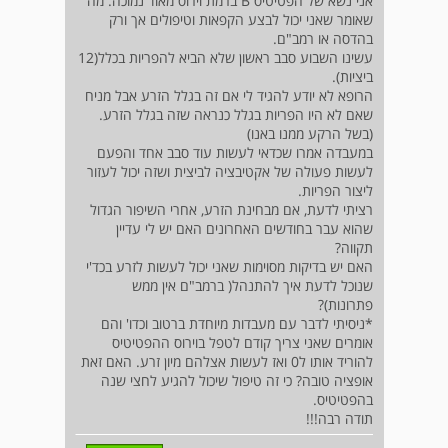
אני נשא של הפטיטיס B ברמת וירוס מאוד נמוכה. מה
שאומר שאני יכול לבצע הקפאות וטיפולים אך ורק
בהדסה או רמב"ם.
עשינו השבוע סבב ראשון שלא הביא להפריות בכלל(12
ביציות).
הרופא לא יודע להגיד לי אם זה בגלל הזרע אבל מניח
שאם לא היו הפריות בגלל כנראה שזה בגלל הזרע.
(בשל הרקע ממנו באנו)
במעבדה אמרו שכדאי לעשות עוד סבב אחד והפעם
לעשות פעולה של אקטיבציה לביצית ושזה יכול לעזור
ליצור הפריות.
רציתי לדעת, אם מבחינת הזרע, אחרי השיפור הגדול
שהוא עבר בחודשים האחרונים האם יש לי עדיין
תקווה?
האם יש בדיקות מסוימות שאני יכול לעשות לזרע בכד'י
שנוכל לדעת איך להתנהל( ברמב"ם אין ממש
פתרונות)?
*ניסיתי לדבר עם מעבדות מיוחדת ברטוב וכדו' והם
אומרים שאני צריך קודם לטפל בוירוס ההפטיטיס
להוריד אותו ל0 ואז לעשות אצלהם מיון זרע. האם זאת
אופציה טובה? כי זה טיפול שיכול להגיע לחצי שנה
בהפטיטיס.
תודה רבה!!!