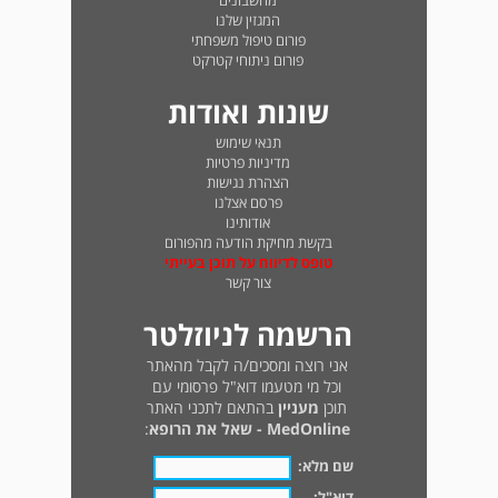
מחשבונים
המגזין שלנו
פורום טיפול משפחתי
פורום ניתוחי קטרקט
שונות ואודות
תנאי שימוש
מדיניות פרטיות
הצהרת נגישות
פרסם אצלנו
אודותינו
בקשת מחיקת הודעה מהפורום
טופס לדיווח על תוכן בעייתי
צור קשר
הרשמה לניוזלטר
אני רוצה ומסכים/ה לקבל מהאתר
וכל מי מטעמו דוא"ל פרסומי עם
תוכן
מעניין
בהתאם לתכני האתר
MedOnline - שאל את הרופא
:
שם מלא:
דוא"ל: