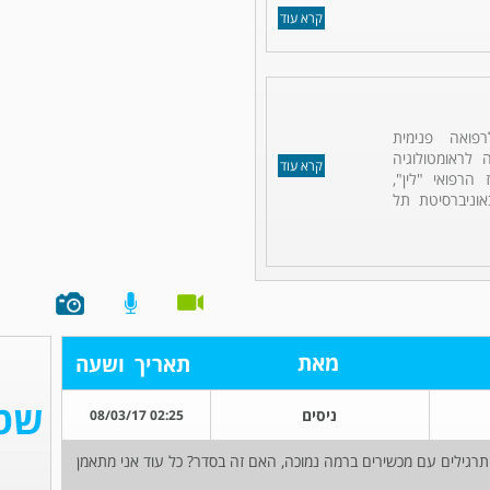
קרא עוד
פואה פנימית
ה לראומטולוגיה
קרא עוד
הרפואי "לין",
אוניברסיטת תל
מאת
תאריך
ושעה
ניסים
02:25 08/03/17
 תרגילים עם מכשירים ברמה נמוכה, האם זה בסדר? כל עוד אני מתאמן