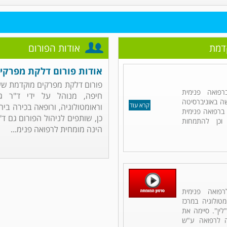
דמת
אודות הפורום
אודות פורום דלקת מפרקי
פורום דלקת מפרקים מוקדמת שע"
פואה פנימית
חיפה, מנוהל על ידי ד"ר ג'
שה באוניברסיטה
קרא עוד
וראומטולוגיה, ורופאה בכירה ביח
ברפואה פנימית
כן, שותפים לניהול הפורום גם ד"ר
וכן להתמחות
הינה מומחית לרפואה פנימ...
פואה פנימית
מטולוגיה במרכז
לין". סיימה את
ה לרפואה ע"ש