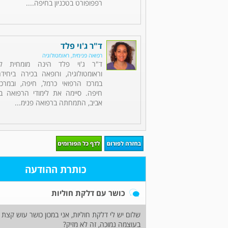
רפפופורט בטכניון בחיפה....
ד"ר ג'וי פלד
רפואה פנימית, ראומטולוגיה
ד"ר ג'וי פלד הינה מומחית לר
וראומטולוגיה, ורופאה בכירה ביחיד
במרכז הרפואי כרמל, חיפה, ובמרכז 
חיפה. סיימה את לימודי הרפואה ב
אביב, התמחתה ברפואה פנימ...
כותרת ההודעה
כושר עם דלקת חוליות
שלום יש לי דלקת חוליות, אני במכון כושר עוש קצת
בעוצמה נמוכה, זה לא מזיק?