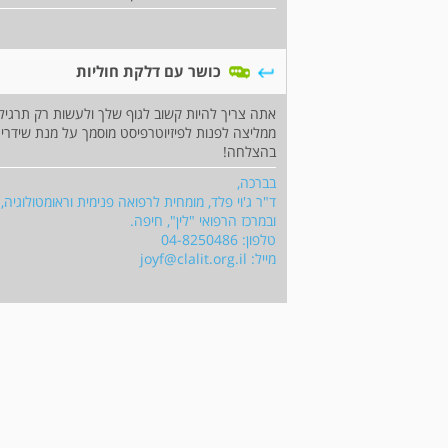
כושר עם דלקת חוליות
אתה צריך להיות קשוב לגוף שלך ולעשות רק תרגיל
ממליצה לפנות לפיזיוטרפיסט מוסמך על מנת שידריך 
בהצלחה!
בברכה,
ד"ר ג'וי פלד, מומחית לרפואה פנימית וראומטולוגיה,
ובמרכז הרפואי "לין", חיפה.
טלפון: 04-8250486
מייל:
joyf@clalit.org.il