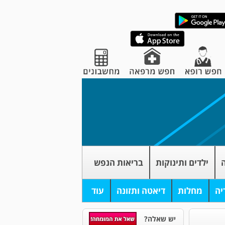
ה
ילדים ותינוקות
בריאות הנפש
יה
מחלות
דיאטה ותזונה
עוד
יש שאלה?