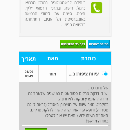
ביחידה לראומטולוגיה במרכז הרפואי
כרמל, חיפה, ובמרכז הרפואי "לין",
חיפה. סיימה את לימודי הרפואה
באוניברסיטת תל אביב, התמחתה
ברפואה פנימ...
כותרת
מאת
תאריך
01/09
עיוות ציפורן בעקבות דלקת פרקים
מוטי
08:49
שלום וברכה.
יש לי דלקת פרקים פסוריאטית כ5 שנים שלאחרונה
חזרה להתפרץ ונוקזה לאחרונה.
במקביל, נוצר עיוות על הציפורן באגודל (נראה לי כמו
פטרייה) ורופא עור אמר שזה קשור לדלקת פרקים.
האם זה משהו ידוע? האם יש איך לטפל?
בתודה מראש!