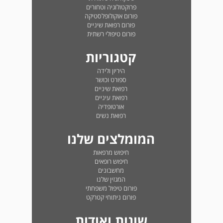
פרוקטולוגיה וטחורים
פורום אוקולופלסטיקה
פורום רפואת שיניים
פורום טיפולי רשתית
קטגוריות
היריון ולידה
ספורט וכושר
רפואת שיניים
רפואת עיניים
אורטופדיה
רפואת נשים
המומלצים שלנו
חיפוש מרפאות
חיפוש רופאים
מחשבונים
המגזין שלנו
פורום טיפול משפחתי
פורום ניתוחי קטרקט
שונות ואודות