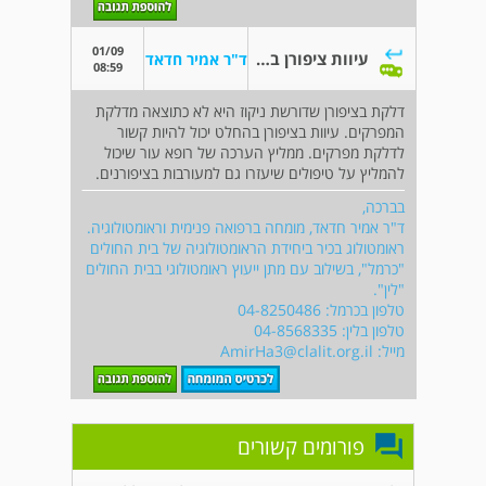
01/09
עיוות ציפורן בעקבות דלקת פרקים
ד"ר אמיר חדאד
08:59
דלקת בציפורן שדורשת ניקוז היא לא כתוצאה מדלקת
המפרקים. עיוות בציפורן בהחלט יכול להיות קשור
לדלקת מפרקים. ממליץ הערכה של רופא עור שיכול
להמליץ על טיפולים שיעזרו גם למעורבות בציפורנים.
בברכה,
ד"ר אמיר חדאד, מומחה ברפואה פנימית וראומטולוגיה.
ראומטולוג בכיר ביחידת הראומטולוגיה של בית החולים
"כרמל", בשילוב עם מתן ייעוץ ראומטולוגי בבית החולים
"לין".
טלפון בכרמל: 04-8250486
טלפון בלין: 04-8568335
מייל:
AmirHa3@clalit.org.il
פורומים קשורים