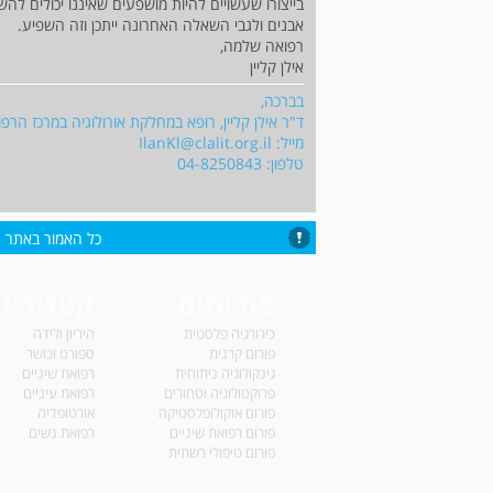
בייצורו שעשויים להיות מושפעים שאיננו יכולים לה
אבנים ולגבי השאלה האחרונה ייתכן וזה השפיע.
רפואה שלמה,
אילן קליין
בברכה,
ד"ר אילן קליין, רופא במחלקת אורולוגיה במרכז הרפו
מייל:
IlanKl@clalit.org.il
טלפון: 04-8250843
כל האמור באתר הי
פורומים
קטגוריו
כירורגיה פלסטית
היריון ולידה
פורום קרנית
ספורט וכושר
גינקולוגיה ניתוחית
רפואת שיניים
פרוקטולוגיה וטחורים
רפואת עיניים
פורום אוקולופלסטיקה
אורטופדיה
פורום רפואת שיניים
רפואת נשים
פורום טיפולי רשתית