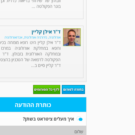
וזבולון של שירותי בריאות כללית וכן
בוגר הפקולטה ...
ד"ר אילן קליין
אורולוגיה, כירורגיה אורולוגית, אנדואורולוגיה
ד"ר אילן קליין הינו רופא מומחה בכירו
ורופא במחלקת אורולוגיה במרכז
ובמחלקה האורלוגית בזבולון. ד"ר ק
הפקולטה לרפואה של הטכניון בהצטיי
ד"ר קליין סיים ב...
כותרת ההודעה
איך מעלים ציטראט בשתן?
שלום