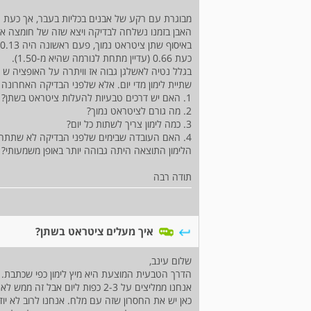
מבוגרת עם רקע של אבנים בכליות בעבר, אך כעת 
האבן בזמנו נשלחה לבדיקה ויצא שזה של חומצה או
באיסוף שתן ציטראט נמוך, פעם ראשונה היה 0.13 (נמוך מאוד)
כעת 0.66 (עדיין מתחת לנורמה שהיא מ-1.50).
בגלל נטיה לאשלגן גבוה אז וויתרה על האופציה ש 
שתיית לימון מדי יום. אלא שלפני הבדיקה האחרונה 
1. האם יש דרכים טבעיות להעלות ציטראט בשתן?
2. מה גורם לציטראט נמוך?
3. כמה לימון צריך לשתות כל יום?
4. האם העובדה שבימים שלפני הבדיקה לא שתתה ל
הלימון התוצאה היתה גבוהה יותר באופן משמעותי?
תודה רבה
איך מעלים ציטראט בשתן?
שלום עינב,
הדרך הטבעית המוצעת היא מיץ לימון כפי שכתבת. 
אנחנו ממליצים על 2-3 כפות ליום 
כאן יש את החסרון שזה עם מלח. אנחנו לרוב לא יו