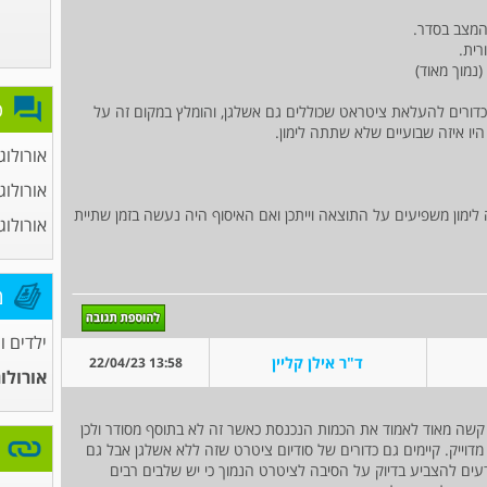
המצב בסדר.
רית.
פ
כדורים להעלאת ציטראט שכוללים גם אשלגן, והומלץ במקום זה על
היו איזה שבועיים שלא שתתה לימון.
אורולוג
אורולוג
ימון משפיעים על התוצאה וייתכן ואם האיסוף היה נעשה בזמן שתיית
אורולוג
מ
ילדים ו
ד"ר אילן קליין
13:58 22/04/23
אורולו
קשה מאוד לאמוד את הכמות הנכנסת כאשר זה לא בתוסף מסודר ולכן
אבל זה ממש לא מדוייק. קיימים גם כדורים של סודיום ציטרט שזה ללא אשלגן אבל גם
דעים להצביע בדיוק על הסיבה לציטרט הנמוך כי יש שלבים רבים