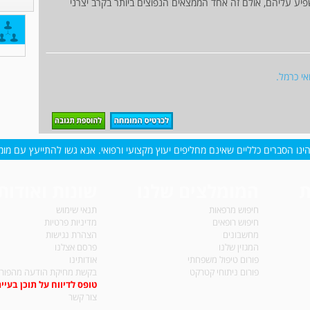
שפיע עליהם, אולם זה אחד הממצאים הנפוצים ביותר בקרב יצרני
אי כרמל.
נו הסברים כלליים שאינם מחליפים יעוץ מקצועי ורפואי. אנא גשו להתייעץ עם מומח
ת
המומלצים שלנו
שונות ואודות
חיפוש מרפאות
תנאי שימוש
חיפוש רופאים
מדיניות פרטיות
מחשבונים
הצהרת נגישות
המגזין שלנו
פרסם אצלנו
פורום טיפול משפחתי
אודותינו
פורום ניתוחי קטרקט
בקשת מחיקת הודעה מהפורו
טופס לדיווח על תוכן בעיית
צור קשר