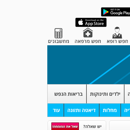
ה
ילדים ותינוקות
בריאות הנפש
יה
מחלות
דיאטה ותזונה
עוד
יש שאלה?