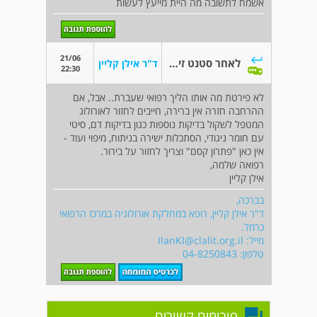
אשמח לתשובה מה היית מייעץ לעשות
21/06
לאחר סטנט זיהומים חוזרים דימום בשתן
ד"ר אילן קליין
22:30
לא פירטת מה אותו הליך רפואי שעברת.. אבל, אם
ההרחבה חזרה אין ברירה, חייבים לחזור לאורולוג
המטפל לשקול בדיקות נוספות כגון בדיקות דם, סיטי
עם חומר ניגודי, הסתכלות ישירה בניתוח, מיפוי ועוד -
אין כאן "פתרון קסם" וצריך לחזור על בירור.
רפואה שלמה,
אילן קליין
בברכה,
ד"ר אילן קליין, רופא במחלקת אורולוגיה במרכז הרפואי
כרמל.
מייל:
IlanKl@clalit.org.il
טלפון: 04-8250843
פורומים קשורים