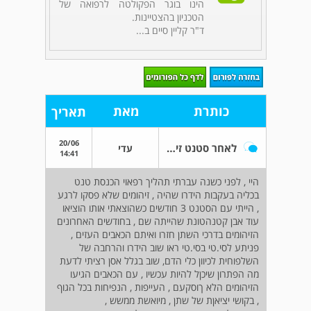
הינו בוגר הפקולטה לרפואה של
הטכניון בהצטיינות.
ד"ר קליין סיים ב...
כותרת
מאת
תאריך
20/06
לאחר סטנט זיהומים חוזרים דימום בשתן
עדי
14:41
היי , לפני כשנה עברתי תהליך רפאוי הכנסת טנט
בכליה בעקבות הידרו שהיה , זיהומים שלא פסקו לרגע
, הייתי עם הסטנט 3 חודשים כשהוצאתי אותו הוציאו
עוד אבן קטנהטונת שהייתה שם , בחודשים האחרונים
הזיהומים בדרכי השתן חזרו ואיתם הכאבים העזים ,
פניתע לסי.טי בסי.טי ראו שוב הידרו והרחבה של
השלפוחית לכיוון כלי הדם, שוב בגלל אסן רציתי לדעת
מה הפתרון שיכןל להיות עכשיו , עם הכאבים הגיעו
הזיהומים הלא ךוסקעם , העייפות , הנפיחות בכל הגוף
, בקושי יציאןת של שתן , מיואשת ממשש ,