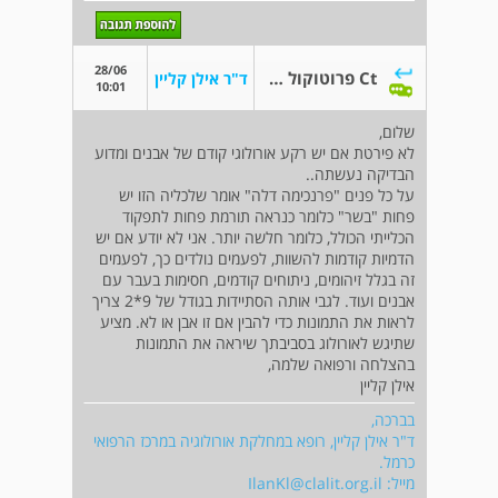
28/06
Ct פרוטוקול אבנים
ד"ר אילן קליין
10:01
שלום,
לא פירטת אם יש רקע אורולוגי קודם של אבנים ומדוע
הבדיקה נעשתה..
על כל פנים "פרנכימה דלה" אומר שלכליה הזו יש
פחות "בשר" כלומר כנראה תורמת פחות לתפקוד
הכלייתי הכולל, כלומר חלשה יותר. אני לא יודע אם יש
הדמיות קודמות להשוות, לפעמים נולדים כך, לפעמים
זה בגלל זיהומים, ניתוחים קודמים, חסימות בעבר עם
אבנים ועוד. לגבי אותה הסתיידות בגודל של 9*2 צריך
לראות את התמונות כדי להבין אם זו אבן או לא. מציע
שתיגש לאורולוג בסביבתך שיראה את התמונות
בהצלחה ורפואה שלמה,
אילן קליין
בברכה,
ד"ר אילן קליין, רופא במחלקת אורולוגיה במרכז הרפואי
כרמל.
מייל:
IlanKl@clalit.org.il