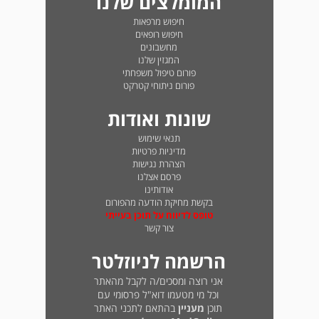
המומלצים שלנו
חיפוש מרפאות
חיפוש רופאים
מחשבונים
המגזין שלנו
פורום טיפול משפחתי
פורום ניתוחי קטרקט
שונות ואודות
תנאי שימוש
מדיניות פרטיות
הצהרת נגישות
פרסם אצלנו
אודותינו
בקשת מחיקת הודעה מהפורום
טופס לדיווח על תוכן בעייתי
צור קשר
הרשמה לניוזלטר
אני רוצה ומסכים/ה לקבל מהאתר
וכל מי מטעמו דוא"ל פרסומי עם
תוכן
מעניין
בהתאם לתכני האתר