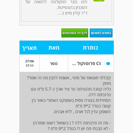
הינו בוגר הפקולטה לרפואה של
הטכניון בהצטיינות.
ד"ר קליין סיים ב...
כותרת
מאת
תאריך
27/06
Ct פרוטוקול אבנים
נופר
17:11
קיבלתי תוצאות של סיטי , אשמח להבין מה זה אומר?
מימין:
כליה קטנה מהנורמה עד ציר אורך כ-5.7 ס"מ עם
פרנכימה דלה.
הסתיידות בצורה פסית באספקט האחורי באזור בין
קוטבי בגודל 2*9 מ"מ
השופכן עדין לכל אורכו , ללא אבנים.
- מה זה פרנכימה דלה ? ( בשמאל רשום שמורה)
- לא הבנתי מה יש לי בגודל 2*9 מ"מ ?