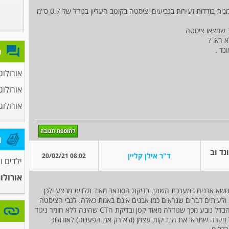
בבדיקת אולטראסאונד כליות נמצאו אבנים בכילייה ימנית בודדות זעירות בגביעים וציסטה בקוטב העליון בגודל של 0.7 ס"מ
 ראו ?
פ
אורולוג
אורולוג
אורולוג
מ
ד וב
ד"ר אילן קליין
08:02 20/02/21
ילדים ו
אורולו
ביותר לנושא אבנים במערכת השתן. בדיקת הסונאר מאוד תלויית מבצע ולכן
ונות ולעיתים דברים שנראים כמו אבנים אינם באמת כאלה. לגבי הציסטה
סונאר כליות זו דווקא בדיקה טובה מאוד וכנראה שההבדל נובע מכך שגודלה מאוד קטן ובדיקת הCT שהינה ללא חומר ניגוד
 מקרה שתראי את הבדיקות עצמן (ולא רק את הפענוח) לאורולוג