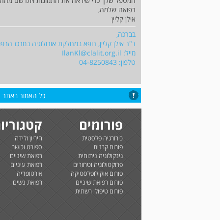
המטפל שלך כדי שיראה את התמונות ויתרשם מההב
רפואה שלמה,
אילן קליין
בברכה,
ד"ר אילן קליין, רופא במחלקת אורולוגיה במרכז הרפו
מייל:
IlanKl@clalit.org.il
טלפון: 04-8250843
כל האמור באתר הי
פורומים
קטגוריו
כירורגיה פלסטית
היריון ולידה
פורום קרנית
ספורט וכושר
גינקולוגיה ניתוחית
רפואת שיניים
פרוקטולוגיה וטחורים
רפואת עיניים
פורום אוקולופלסטיקה
אורטופדיה
פורום רפואת שיניים
רפואת נשים
פורום טיפולי רשתית