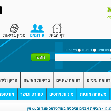
פורומים
רופאים
מאמרים
רפואת עיניים
רפואת שיניים
בריאות האישה
הריון וליד
משפחה וזוגיות
מיניות ויחסים
ספורט וכושר
אורטופד
נים
>
מציאת אבנים וציסטה באולטראסאונד וב ct אין