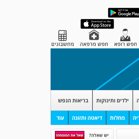
ה
ילדים ותינוקות
בריאות הנפש
יה
מחלות
דיאטה ותזונה
עוד
יש שאלה?