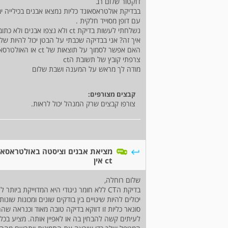
דוקטור שלום רב
עם דופן מסוייד חלקית .
נשלחתי לעשות בדיקת ct ולא נצפו אבנים ולא כתוב שמצאו ציסטה
איך זה? אני בבדיקה שכבתי על הבטן יכול להיות שלא
האם אפשר לסמוך על תוצאות של ct או האולטרסאונד .
צרפתי קובץ של תשובת הct
מודה לך מראש על המענה ושבת שלום
קבצים מצורפים:
צורפו קבצים שרק המנהל יכול לראות.
מציאת אבנים וציסטה באולטראסאונ
ct אין
שלום רוחלה,
בדיקת הCT ללא חומר ניגודי היא המדוייקת 
יכולים להיות שינויים בין בודקים שונים ומכונות ש
לעיתים קשה להבחין בה או לאפיין אותה. מציע בכל