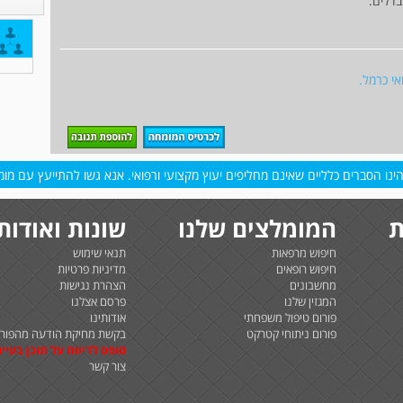
דלים.
אי כרמל.
נו הסברים כלליים שאינם מחליפים יעוץ מקצועי ורפואי. אנא גשו להתייעץ עם מומח
ת
המומלצים שלנו
שונות ואודות
חיפוש מרפאות
תנאי שימוש
חיפוש רופאים
מדיניות פרטיות
מחשבונים
הצהרת נגישות
המגזין שלנו
פרסם אצלנו
פורום טיפול משפחתי
אודותינו
פורום ניתוחי קטרקט
בקשת מחיקת הודעה מהפורו
טופס לדיווח על תוכן בעיית
צור קשר