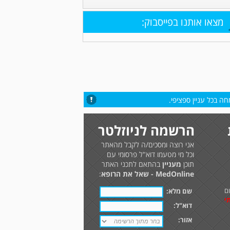
מצאו אותנו בפייסבוק:
ה בכל עניין ספציפי.
הרשמה לניוזלטר
אני רוצה ומסכים/ה לקבל מהאתר
וכל מי מטעמו דוא"ל פרסומי עם
תוכן
מעניין
בהתאם לתכני האתר
MedOnline - שאל את הרופא
:
ם
שם מלא:
י
דוא"ל:
אזור: