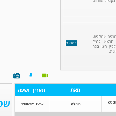
 בקופות אחרות.
רגיה אורולוגית,
 הרפואי כרמל
קרא עוד
ליין הינו בוגר
נות.
מאת
תאריך
ושעה
מציאת אבנים וציסטה באולטראסאונד וב ct
רוחלה
15:52 19/02/21