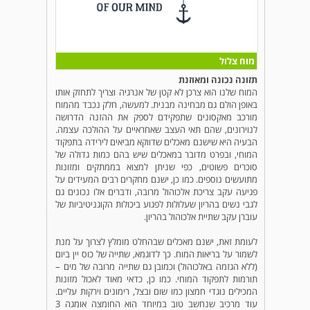
מוח צלול
תזונה נכונה ומאוזנת
המוח שלנו הוא צרכן לא קטן של אנרגיה וצריך לתחזק אותו
באופן הולם גם מבחינה מבנית. למעשה, חלק נכבד מהמוח
מורכב מאקסונים שתפקידם לספק את ההזנה הדרושה
לנוירונים, שהם תאי העצב שאחראיים על ההולכה עצמה.
הבעיה היא שישנם מאכלים שדווקא מביאים לירידה בתפקוד
המוחי, ובפרט מדובר במאכלים שיש בהם כמות גדולה של
סוכרים פשוטים, כפי שניתן למצוא בממתקים ומזונות
מתועשים נוספים. כמו כן, ישנם מחקרים רבים המעידים על
פגיעה עקב צריכת אלכוהול מרובה, ודברים אלו נכונים גם
לגבי נשים בהריון שעלולות לפגוע ביכולות הקוגניטיביות של
עוברן עקב שתיית אלכוהול בהריון.
לעומת זאת, ישנם מאכלים שבהחלט מומלץ לצרוך על מנת
לשמור על בריאות המוח. כך לדוגמא, שתייה של כוס יין ביום
(ללא הגזמה באלכוהול) וכמובן גם שתייה מרובה של מים –
תורמות לתפקוד המוחי. כמו כן, כדאי מאוד לאכול מזונות
המכילים נוגדי חמצון כמו שום ובצל, רימונים וירקות עליים.
עוד מרכיב שנחשב טוב במיוחד הוא החומצה אומגה 3