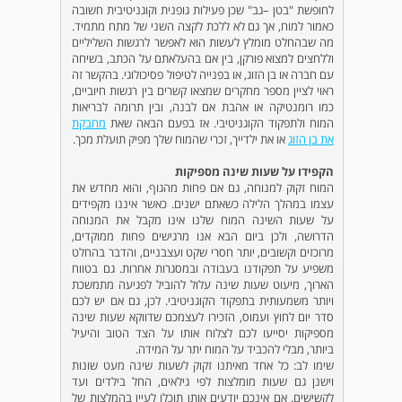
לחופשת "בטן –גב" שכן פעילות גופנית וקוגניטיבית חשובה
כאמור למוח, אך גם לא ללכת לקצה השני של מתח מתמיד.
מה שבהחלט מומלץ לעשות הוא לאפשר לרגשות השליליים
וללחצים למצוא פורקן, בין אם בהעלאתם על הכתב, בשיחה
עם חברה או בן הזוג, או בפנייה לטיפול פסיכולוגי. בהקשר זה
ראוי לציין מספר מחקרים שמצאו קשרים בין רגשות חיוביים,
כמו רומנטיקה או אהבת אם לבנה, ובין תרומה לבריאות
המוח ולתפקוד הקוגניטיבי. אז בפעם הבאה שאת
מחבקת
את בן הזוג
או את ילדייך, זכרי שהמוח שלך מפיק תועלת מכך.
הקפידו על שעות שינה מספיקות
המוח זקוק למנוחה, גם אם פחות מהגוף, והוא מחדש את
עצמו במהלך הלילה כשאתם ישנים. כאשר איננו מקפידים
על שעות השינה המוח שלנו אינו מקבל את המנוחה
הדרושה, ולכן ביום הבא אנו מרגישים פחות ממוקדים,
מרוכזים וקשובים, יותר חסרי שקט ועצבניים, והדבר בהחלט
משפיע על תפקודנו בעבודה ובמסגרות אחרות. גם בטווח
הארוך, מיעוט שעות שינה עלול להוביל לפגיעה מתמשכת
ויותר משמעותית בתפקוד הקוגניטיבי. לכן, גם אם יש לכם
סדר יום לחוץ ועמוס, הזכירו לעצמכם שדווקא שעות שינה
מספיקות יסייעו לכם לצלוח אותו על הצד הטוב והיעיל
ביותר, מבלי להכביד על המוח יתר על המידה.
שימו לב: כל אחד מאיתנו זקוק לשעות שינה מעט שונות
וישנן גם שעות מומלצות לפי גילאים, החל בילדים ועד
לקשישים. אם אינכם יודעים אותן תוכלו לעיין בהמלצות של