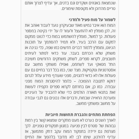
שנמצאת באגוזים ושקדים וגם בדגים, אך עדיף לצרוך אותם
טריים מהדוכן ולא מקופסת שימורים.
לשמור על מוח פעיל ולמדני
המוח הוא איבר גמיש מאוד שבעיקרון נועד לעבוד ואוהב את
זה, לכן מומלץ לא להתעצל ולעזור לו על ידי נקיטה במספר
פעולות. כך למשל, מומלץ להשתמש במוח כדי לנווט ממקום
למקום עם הרכב בעיר, ולא תמיד להסתמך על תוכנות
הניווט, ומומלץ ללמוד דברים חדשים כמו שפה, כלי נגינה או
משחק שלא הכרתם בעבר. עוד כדאי לפתור לעיתים
תשבצים, לקרוא ספרים, לשחק משחקים הדורשים חשיבה
החל מטאקי ועד לשחמט, ואפילו משחקי מחשב עם
אסטרטגיות וטקטיקות. מצד שני, כמו בכל דבר בחיים גם עם
פעולות אלו לא כדאי להגזים, מפני שעודף מידע עלול לגרום
דווקא לתגובה ההפוכה – כלומר להיסגרות המוח מפני
עבודה. כמו כן, אם בחרתם לקרוא ספרים הקפידו לעשות
זאת בתנאי תאורה הולמים כדי שלא להכביד על העיניים
ומערכת הראייה שבמוח, ודברים אלו נכונים גם לגבי עבודה
על מחשב ומשחקי מחשב.
הפחתת מתחים והגברת תחושות חיוביות
לאורך השנים נערכו לא מעט מחקרים שמצאו קשר בין רמות
גבוהות של סטרס לבין פגיעה במגוון תפקודים גופניים. לכך
מצרפת גם ירידה בתפקוד המוח עקב דחק מתמשך, אז
עדיף להירגע. שימו לב: לא מדובר בלהפוך את החיים