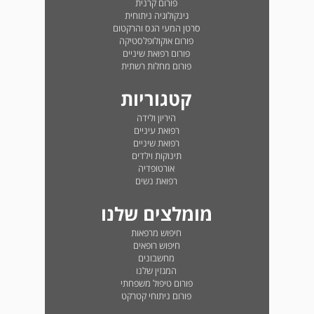
פורום קרנית
גינקולוגיה ניתוחית
סרטן המעי הגס והרקטום
פורום אוקולופלסטיקה
פורום רפואת שיניים
פורום מחלות רשתית
קטגוריות
היריון ולידה
רפואת עיניים
רפואת שיניים
תינוקות וילדים
אורטופדיה
רפואת נשים
מומלצים שלנו
חיפוש מרפאות
חיפוש רופאים
מחשבונים
המגזין שלנו
פורום טיפול משפחתי
פורום ניתוחי קטרקט